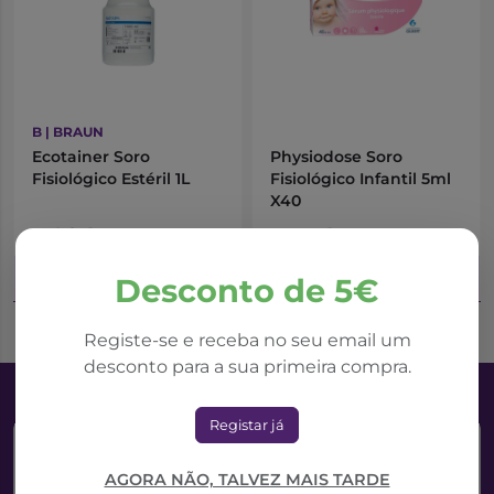
B | BRAUN
Ecotainer Soro
Physiodose Soro
Fisiológico Estéril 1L
Fisiológico Infantil 5ml
X40
5,08€
7,44€
Adicionar ao Carrinho
Adicionar ao Carrinho
Desconto de 5€
Registe-se e receba no seu email um
desconto para a sua primeira compra.
Registar já
AGORA NÃO, TALVEZ MAIS TARDE