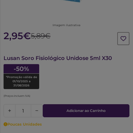
Imagem ilustrativa
2,95€
5,89€
6048017
Lusan Soro Fisiológico Unidose 5ml X30
-50%
*Promoção válida de
01/10/2025 a
31/08/2026
(Preços incluem IVA)
Adicionar ao Carrinho
Poucas Unidades