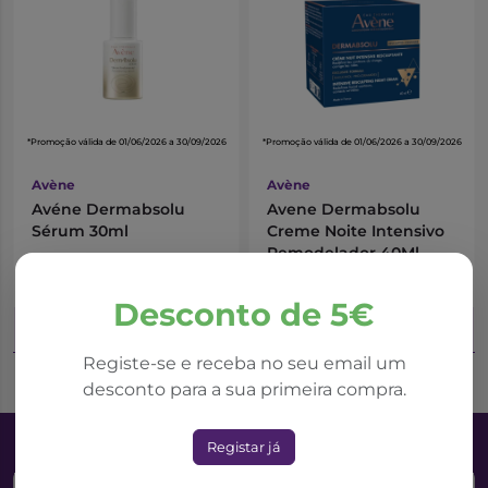
*Promoção válida de 01/06/2026 a 30/09/2026
*Promoção válida de 01/06/2026 a 30/09/2026
Avène
Avène
Avéne Dermabsolu
Avene Dermabsolu
Sérum 30ml
Creme Noite Intensivo
Remodelador 40Ml
33,04€
34,95€
50,83€
53,77€
Desconto de 5€
Adicionar ao Carrinho
Adicionar ao Carrinho
Registe-se e receba no seu email um
desconto para a sua primeira compra.
Registar já