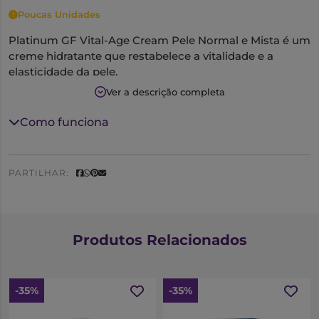
Poucas Unidades
Platinum GF Vital-Age Cream Pele Normal e Mista é um
creme hidratante que restabelece a vitalidade e a
elasticidade da pele.
Confere um efeito matificante à pele.
Ver a descrição completa
Contém filtros UVA/UVB que protegem a pele dos raios
solares.
Como funciona
PARTILHAR:
Produtos Relacionados
-35%
-35%