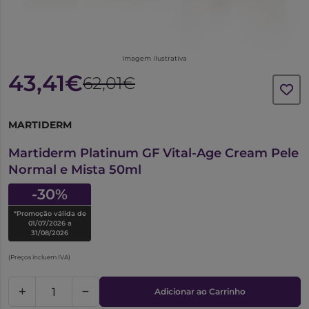
Imagem ilustrativa
43,41€
62,01€
MARTIDERM
6038612
Martiderm Platinum GF Vital-Age Cream Pele
Normal e Mista 50ml
-30%
*Promoção válida de
01/07/2026 a
31/08/2026
(Preços incluem IVA)
Adicionar ao Carrinho