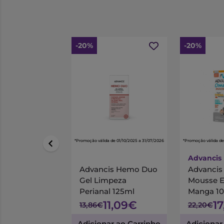
-20%
-20%
*Promoção válida de 01/10/2025 a 31/07/2026
*Promoção válida de
Advancis
Advancis Hemo Duo
Advanci
Gel Limpeza
Mousse 
Perianal 125ml
Manga 1
11,09€
1
13,86€
22,20€
Adicionar ao Carrinho
Adicionar