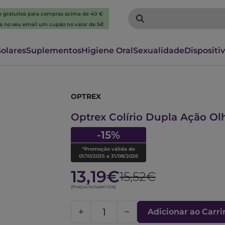
 e gratuitos para compras acima de 40 €
ba no seu email um cupão no valor de 5€
Solares
Suplementos
Higiene Oral
Sexualidade
Dispositi
OPTREX
6237743
Optrex Colírio Dupla Ação O
-15%
*Promoção válida de
01/10/2025 a 31/08/2026
13,19€
15,52€
(Preços incluem IVA)
Adicionar ao Carr