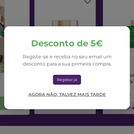
Desconto de 5€
Registe-se e receba no seu email um
desconto para a sua primeira compra.
NUXE
NUXE
Nuxe Nuxuriance Ultra
Nuxe Nuxur
Registar já
Creme Dia Alfa 3R
Sérum Alfa
50ml
AGORA NÃO, TALVEZ MAIS TARDE
71,42€
73,56€
Adicionar ao Carrinho
Adicionar 