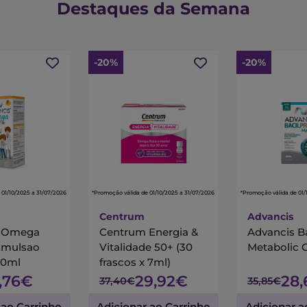
Destaques da Semana
-20%
-20%
 01/10/2025 a 31/07/2026
*Promoção válida de 01/10/2025 a 31/07/2026
*Promoção válida de 01/
Centrum
Advancis
s Omega
Centrum Energia &
Advancis B
Emulsao
Vitalidade 50+ (30
Metabolic 
00ml
frascos x 7ml)
7,76€
29,92€
28
37,40€
35,85€
 ao Carrinho
Adicionar ao Carrinho
Adicionar a