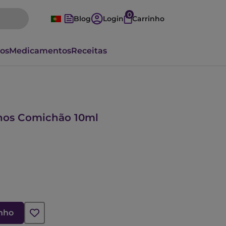
0
Blog
Login
Carrinho
vos
Medicamentos
Receitas
lhos Comichão 10ml
inho