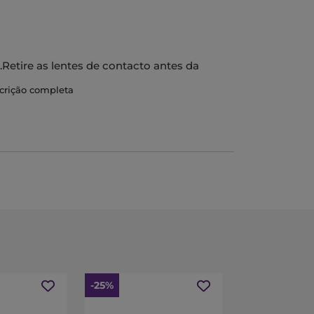
.Retire as lentes de contacto antes da
utos antes de voltar a colocá-las após
scrição completa
a pálpebra inferior e incline a cabeça para
Não use Optrex Colírio Calmante durante ou
. Espere 15 minutos após a aplicação, antes
 médico.Evite o contacto da embalagem com a
8 dias após a abertura.
ão nos olhos causada pelo pólen, pêlos de
-25%