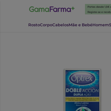
Portes desde 1,5€
Registe-se e rece
Rosto
Corpo
Cabelos
Mãe e Bebé
Homem