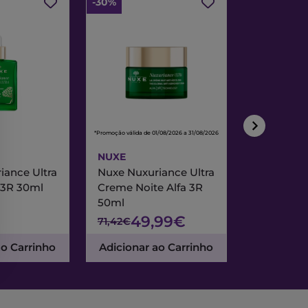
-30%
-30%
*Promoção válida de 01/08/2026 a 31/08/2026
*Promoção válida de
NUXE
NUXE
iance Ultra
Nuxe Nuxuriance Ultra
Nuxe Merve
 3R 30ml
Creme Noite Alfa 3R
Creme Exc
50ml
& Noite 7
49,99€
47
71,42€
67,95€
ao Carrinho
Adicionar ao Carrinho
Adicionar