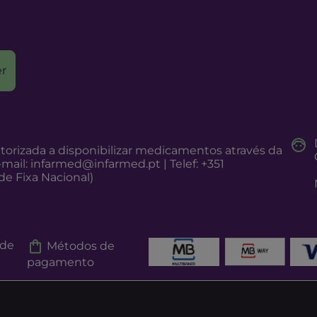
r
torizada a disponibilizar medicamentos através da
-mail:
infarmed@infarmed.pt
| Telef: +351
e Fixa Nacional)
 de
Métodos de
pagamento