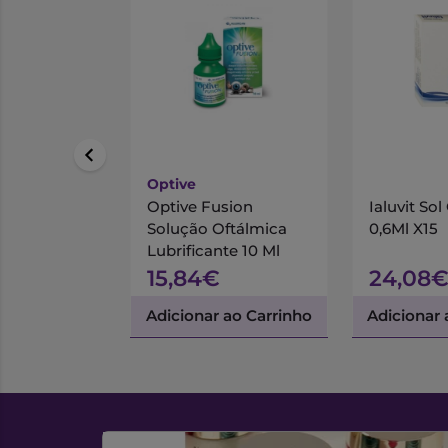
Optive
Optive Fusion
Ialuvit So
Solução Oftálmica
0,6Ml X15
Lubrificante 10 Ml
15,84€
24,08
Adicionar ao Carrinho
Adicionar 