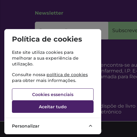
Newsletter
O seu email
Subscreve
Política de cookies
Este site utiliza cookies para
melhorar a sua experiência de
utilização.
Esta Farmácia encontra-se au
Internet, pelo Infarmed, I.P. E
Consulte nossa
política de cookies
217987100 (Chamada para Red
para obter mais informações.
Cookies essenciais
Esta Farmácia dispõe de livro
Aceitar tudo
reclamações eletrónico
Personalizar
©2026 Todos os direitos reservados