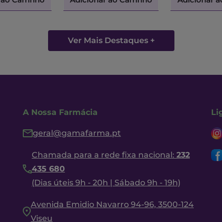
Ver Mais Destaques +
A Nossa Farmácia
Li
geral@gamafarma.pt
Chamada para a rede fixa nacional:
232
435 680
(Dias úteis 9h - 20h | Sábado 9h - 19h)
Avenida Emidio Navarro 94-96, 3500-124
Viseu