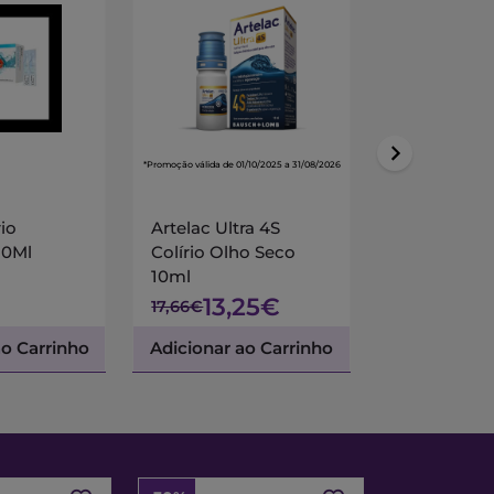
*Promoção válida de 01/10/2025 a 31/08/2026
Systane
rio
Artelac Ultra 4S
Systane Bal
10Ml
Colírio Olho Seco
Oft Lubrif 1
10ml
13,25€
18,51€
17,66€
ao Carrinho
Adicionar ao Carrinho
Adicionar a