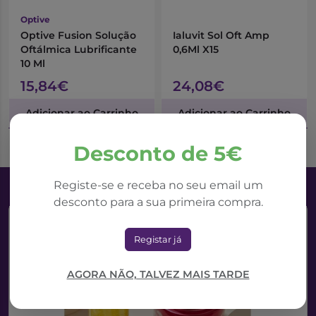
Optive
Optive Fusion Solução
Ialuvit Sol Oft Amp
Oftálmica Lubrificante
0,6Ml X15
10 Ml
15,84€
24,08€
Adicionar ao Carrinho
Adicionar ao Carrinho
Desconto de 5€
Registe-se e receba no seu email um
desconto para a sua primeira compra.
Registar já
AGORA NÃO, TALVEZ MAIS TARDE