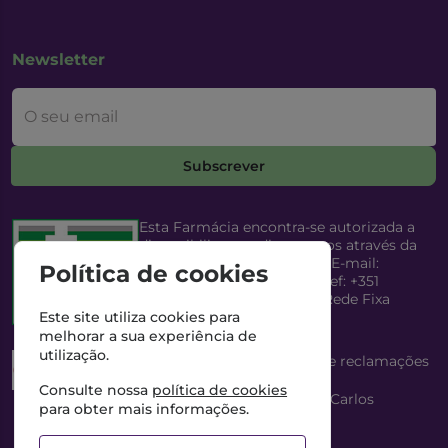
Newsletter
O seu email
Subscrever
Esta Farmácia encontra-se autorizada a
disponibilizar medicamentos através da
Internet, pelo Infarmed, I.P. E-mail:
Política de cookies
infarmed@infarmed.pt
| Telef: +351
217987100 (Chamada para Rede Fixa
Nacional)
Este site utiliza cookies para
melhorar a sua experiência de
utilização.
Esta Farmácia dispõe de livro de reclamações
eletrónico
Consulte nossa
política de cookies
Director Técnico e Proprietário: António Carlos
para obter mais informações.
Saraiva Cabral Costa