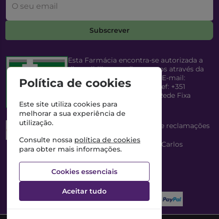
O seu email
Subscrever
Esta Farmácia encontra-se autorizada a
disponibilizar medicamentos através da
Internet, pelo Infarmed, I.P. E-mail:
Política de cookies
infarmed@infarmed.pt
| Telef: +351
217987100 (Chamada para Rede Fixa
Nacional)
Este site utiliza cookies para
melhorar a sua experiência de
utilização.
Esta Farmácia dispõe de livro de reclamações
eletrónico
Consulte nossa
política de cookies
Director Técnico e Proprietário: António Carlos
para obter mais informações.
Saraiva Cabral Costa
NIPC: 507218906 | Farmácia Gama, Lda.
Cookies essenciais
Aceitar tudo