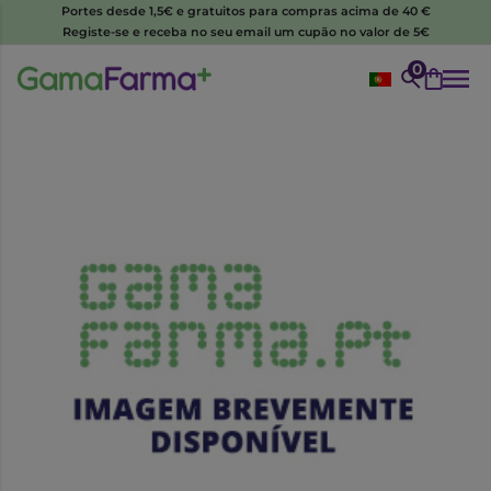
Portes desde 1,5€ e gratuitos para compras acima de 40 €
Registe-se e receba no seu email um cupão no valor de 5€
0