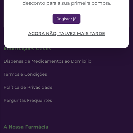
desconto para a sua primeira compra.
NUXE
30% Desconto!
Registar já
AGORA NÃO, TALVEZ MAIS TARDE
Informações Gerais
Dispensa de Medicamentos ao Domicílio
Termos e Condições
Política de Privacidade
Perguntas Frequentes
A Nossa Farmácia