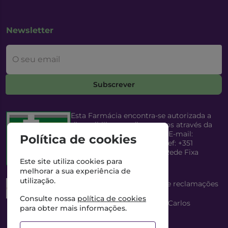
Newsletter
O seu email
Subscrever
Esta Farmácia encontra-se autorizada a
disponibilizar medicamentos através da
Internet, pelo Infarmed, I.P. E-mail:
Política de cookies
infarmed@infarmed.pt
| Telef: +351
217987100 (Chamada para Rede Fixa
Nacional)
Este site utiliza cookies para
melhorar a sua experiência de
utilização.
Esta Farmácia dispõe de livro de reclamações
eletrónico
Consulte nossa
política de cookies
Director Técnico e Proprietário: António Carlos
para obter mais informações.
Saraiva Cabral Costa