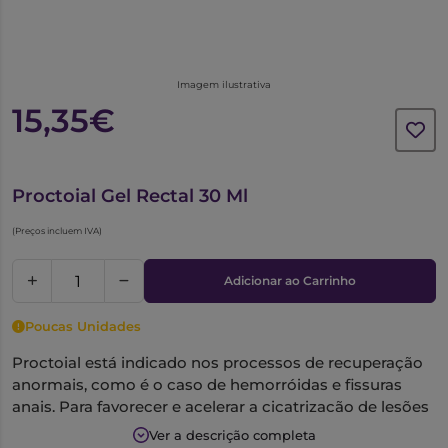
Imagem ilustrativa
15,35€
6309674
Proctoial Gel Rectal 30 Ml
(Preços incluem IVA)
Adicionar ao Carrinho
Poucas Unidades
Proctoial está indicado nos processos de recuperação
anormais, como é o caso de hemorróidas e fissuras
anais. Para favorecer e acelerar a cicatrização de lesões
pós-cirúrgicas de hemorróidas, fissuras anais. Proctite.
Ver a descrição completa