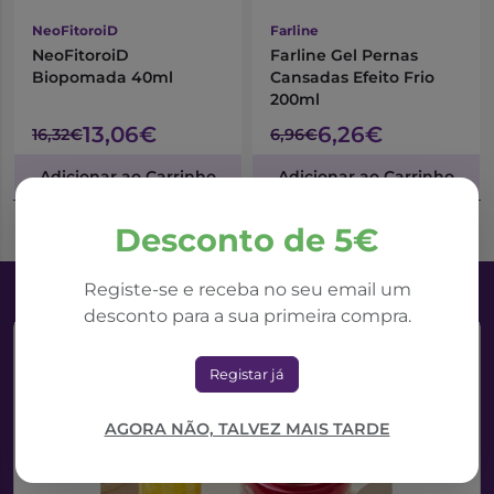
NeoFitoroiD
Farline
NeoFitoroiD
Farline Gel Pernas
Biopomada 40ml
Cansadas Efeito Frio
200ml
13,06€
6,26€
16,32€
6,96€
Adicionar ao Carrinho
Adicionar ao Carrinho
Desconto de 5€
Registe-se e receba no seu email um
desconto para a sua primeira compra.
Registar já
AGORA NÃO, TALVEZ MAIS TARDE