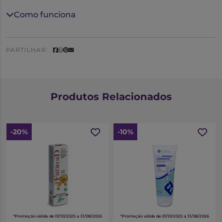
Prurido e ardor.
Pode ser usado na gravidez.
Como funciona
PARTILHAR:
Produtos Relacionados
-20%
-10%
*Promoção válida de 01/10/2025 a 31/08/2026
*Promoção válida de 01/10/2025 a 31/08/2026