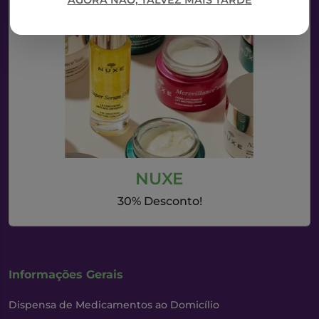
AGORA NÃO, TALVEZ MAIS TARDE
NUXE
30% Desconto!
Informações Gerais
Dispensa de Medicamentos ao Domicílio