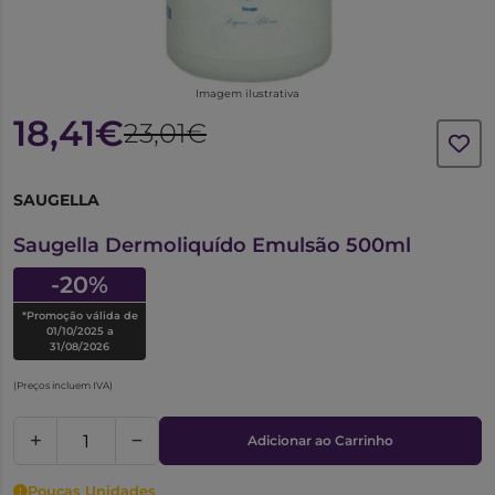
Imagem ilustrativa
18,41€
23,01€
SAUGELLA
6570036
Saugella Dermoliquído Emulsão 500ml
-20%
*Promoção válida de
01/10/2025 a
31/08/2026
(Preços incluem IVA)
Adicionar ao Carrinho
Poucas Unidades