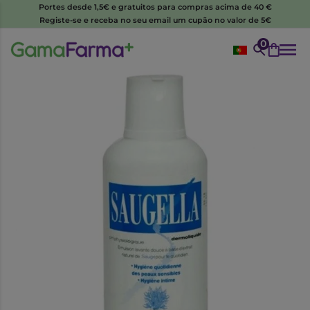
Portes desde 1,5€ e gratuitos para compras acima de 40 €
Registe-se e receba no seu email um cupão no valor de 5€
0