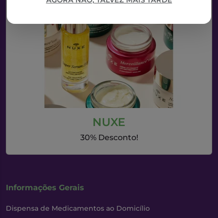
AGORA NÃO, TALVEZ MAIS TARDE
NUXE
30% Desconto!
Informações Gerais
Dispensa de Medicamentos ao Domicílio