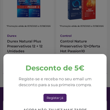
*Promoção válida de 01/10/2025 a 31/08/2026
*Promoção válida de 01/10/2025 a 31/08/2026
Durex
Control
Durex Natural Plus
Control Nature
Preservativos 12 + 12
Preservativo 12+Oferta
Unidades
Hot Passion10
7,02€
8,34€
9,36€
10,43€
Desconto de 5€
Adicionar ao Carrinho
Adicionar ao Carrinho
Registe-se e receba no seu email um
desconto para a sua primeira compra.
Registar já