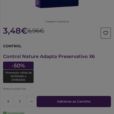
Imagem ilustrativa
3,48€
6,96€
CONTROL
6711499
Control Nature Adapta Preservativo X6
-50%
*Promoção válida de
01/10/2025 a
31/08/2026
(Preços incluem IVA)
Adicionar ao Carrinho
Disponível