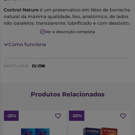
Control Nature
é um preservativo em látex de borracha
natural da máxima qualidade, liso, anatómico, de lados
não paralelos, transparente, lubrificado e com depósito.
Largura nominal 54 mm. Produto de uso único.
Ver a descrição completa
Os
preservativos Control
são eficazes como
Como funciona
contraceptivo
e protegem de
doenças sexualmente
transmissíveis
.
PARTILHAR:
Produtos Relacionados
-25%
-20%