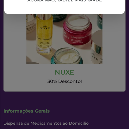
AGORA NÃO, TALVEZ MAIS TARDE
NUXE
30% Desconto!
Informações Gerais
Dispensa de Medicamentos ao Domicílio