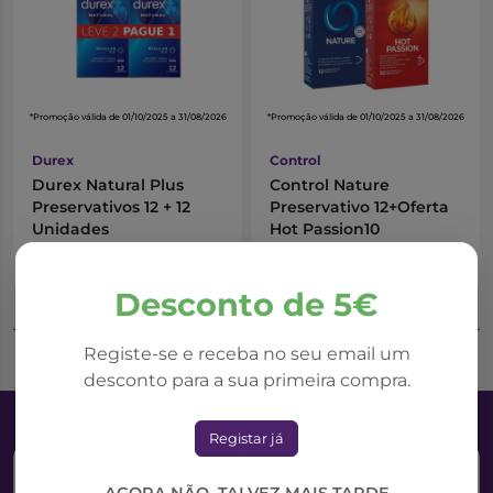
*Promoção válida de 01/10/2025 a 31/08/2026
*Promoção válida de 01/10/2025 a 31/08/2026
Durex
Control
Durex Natural Plus
Control Nature
Preservativos 12 + 12
Preservativo 12+Oferta
Unidades
Hot Passion10
7,02€
8,34€
9,36€
10,43€
Desconto de 5€
Adicionar ao Carrinho
Adicionar ao Carrinho
Registe-se e receba no seu email um
desconto para a sua primeira compra.
Registar já