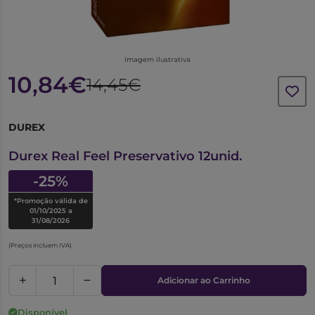
Imagem ilustrativa
10,84€
14,45€
DUREX
6403501
Durex Real Feel Preservativo 12unid.
-25%
*Promoção válida de
01/10/2025 a
31/08/2026
(Preços incluem IVA)
Adicionar ao Carrinho
Disponível