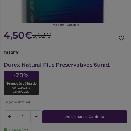
Imagem ilustrativa
4,50€
5,62€
DUREX
6769612
Durex Natural Plus Preservativos 6unid.
-20%
*Promoção válida de
01/10/2025 a
31/08/2026
(Preços incluem IVA)
Adicionar ao Carrinho
Disponível