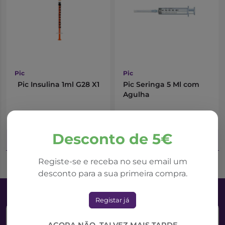
Pic
Pic
Pic Insulina 1ml G28 X1
Pic Seringa 5 Ml com
Agulha
0,48€
0,27€
Desconto de 5€
Adicionar ao Carrinho
Adicionar ao Carrinho
Registe-se e receba no seu email um
desconto para a sua primeira compra.
Registar já