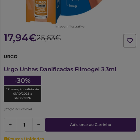
Imagem ilustrativa
17,94€
25,63€
URGO
6275677
Urgo Unhas Danificadas Filmogel 3,3ml
-30%
*Promoção válida de
01/10/2025 a
31/08/2026
(Preços incluem IVA)
Adicionar ao Carrinho
Poucas Unidades