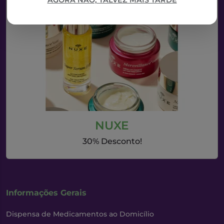
AGORA NÃO, TALVEZ MAIS TARDE
NUXE
30% Desconto!
Informações Gerais
Dispensa de Medicamentos ao Domicílio