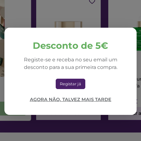
Desconto de 5€
Registe-se e receba no seu email um
desconto para a sua primeira compra.
NUXE
NUXE
Nuxe Nuxuriance Ultra
Nuxe Nuxur
Registar já
Creme Dia Alfa 3R
Sérum Alfa
50ml
AGORA NÃO, TALVEZ MAIS TARDE
71,42€
73,56€
Adicionar ao Carrinho
Adicionar 