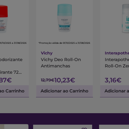
01/10/2025 a 31/08/2026
*Promoção válida de 01/10/2025 a 31/08/2026
Vichy
Interapoth
odorizante
Vichy Deo Roll-On
Interapoth
Antimanchas
Roll-On Ze
irante 72H
ist
,87€
10,23€
3,16€
12,79€
ao Carrinho
Adicionar ao Carrinho
Adicionar 