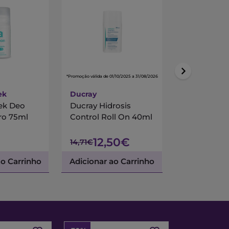
*Promoção válida de 01/10/2025 a 31/08/2026
ek
Ducray
Interapothe
ek Deo
Ducray Hidrosis
Interapoth
ro 75ml
Control Roll On 40ml
Roll-On H
75ml
12,50€
3,16€
14,71€
ao Carrinho
Adicionar ao Carrinho
Adicionar a