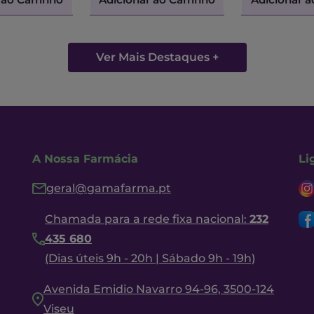
Ver Mais Destaques +
A Nossa Farmácia
Li
geral@gamafarma.pt
Chamada para a rede fixa nacional:
232
435 680
(Dias úteis 9h - 20h | Sábado 9h - 19h)
Avenida Emidio Navarro 94-96, 3500-124
Viseu