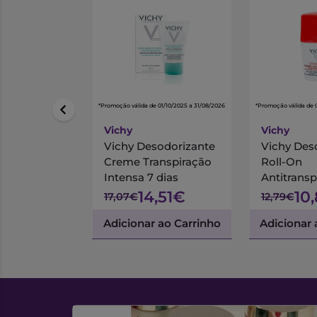
*Promoção válida de 01/10/2025 a 31/08/2026
*Promoção válida de 
Vichy
Vichy
Vichy Desodorizante
Vichy Des
Creme Transpiração
Roll-On
Intensa 7 dias
Antitransp
Stress Res
14,51€
10
17,07€
12,79€
Adicionar ao Carrinho
Adicionar 