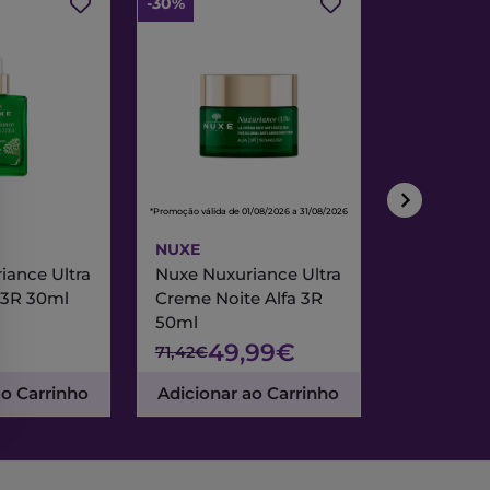
-30%
-30%
*Promoção válida de 01/08/2026 a 31/08/2026
*Promoção válida de
NUXE
NUXE
iance Ultra
Nuxe Nuxuriance Ultra
Nuxe Merve
 3R 30ml
Creme Noite Alfa 3R
Creme Exc
50ml
& Noite 7
49,99€
47
71,42€
67,95€
ao Carrinho
Adicionar ao Carrinho
Adicionar