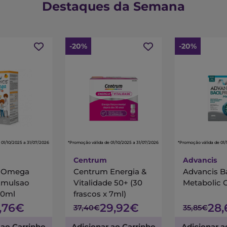
Destaques da Semana
-20%
-20%
 01/10/2025 a 31/07/2026
*Promoção válida de 01/10/2025 a 31/07/2026
*Promoção válida de 01/
Centrum
Advancis
s Omega
Centrum Energia &
Advancis B
Emulsao
Vitalidade 50+ (30
Metabolic 
00ml
frascos x 7ml)
7,76€
29,92€
28
37,40€
35,85€
 ao Carrinho
Adicionar ao Carrinho
Adicionar a