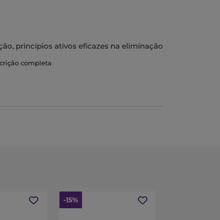
o, princípios ativos eficazes na eliminação
o de longa duração. Com um formato roll-on,
scrição completa
antes que acalmam a pele irritada,
ediato. A sua textura é de rápida absorção
arabenos. Hipoalergénico. Não
onfere à formulação propriedades
 um agente anti-transpirante que atua
(glândulas responsáveis pela produção de
 transpiração.
-15%