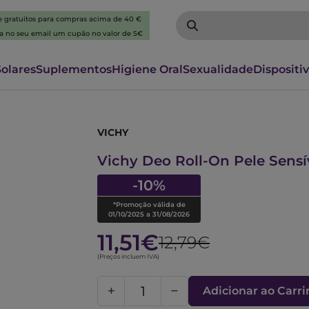
 e gratuitos para compras acima de 40 €
ba no seu email um cupão no valor de 5€
Solares
Suplementos
Higiene Oral
Sexualidade
Dispositi
VICHY
6565465
Vichy Deo Roll-On Pele Sensí
-10%
*Promoção válida de
01/10/2025 a 31/08/2026
11,51€
12,79€
(Preços incluem IVA)
Adicionar ao Carr