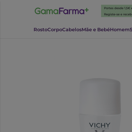
Portes desde 1,5€
Registe-se e rece
Rosto
Corpo
Cabelos
Mãe e Bebé
Homem