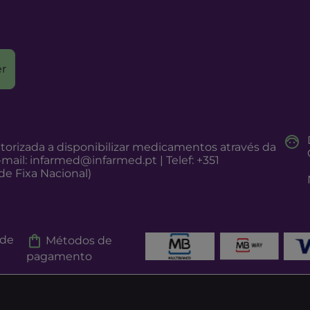
r
torizada a disponibilizar medicamentos através da
-mail:
infarmed@infarmed.pt
| Telef: +351
e Fixa Nacional)
 de
Métodos de
pagamento