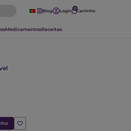
0
Blog
Login
Carrinho
vos
Medicamentos
Receitas
vel
inho