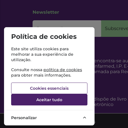
Newsletter
O seu email
Subscreve
Política de cookies
Este site utiliza cookies para
melhorar a sua experiência de
utilização.
Esta Farmácia encontra-se au
Internet, pelo Infarmed, I.P. E
Consulte nossa
política de cookies
217987100 (Chamada para Red
para obter mais informações.
Cookies essenciais
Esta Farmácia dispõe de livro
Aceitar tudo
reclamações eletrónico
Personalizar
©2026 Todos os direitos reservados