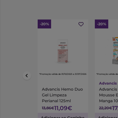
-20%
-20%
*Promoção válida de 01/10/2025 a 31/07/2026
*Promoção válida de
Advancis
Advancis Hemo Duo
Advanci
Gel Limpeza
Mousse 
Perianal 125ml
Manga 1
11,09€
1
13,86€
22,20€
Adicionar ao Carrinho
Adicionar