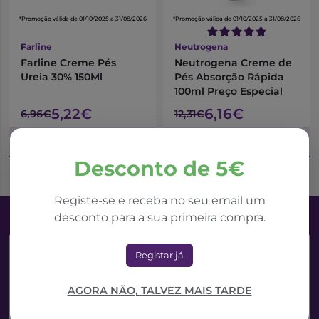
*Promoção válida de 01/10/2025 a 31/08/2026
*Promoção válida de 01/10/2025 a 31/08/2026
Farline
Neutrogena
Farline Creme Pés
Neutrogena Creme de
Ureia 30% 150Ml
Pés Absorção Rápida
100ml Preço Especial
5,22€
6,16€
6,96€
12,31€
Adicionar ao Carrinho
Adicionar ao Carrinho
Desconto de 5€
Registe-se e receba no seu email um
desconto para a sua primeira compra.
Registar já
AGORA NÃO, TALVEZ MAIS TARDE