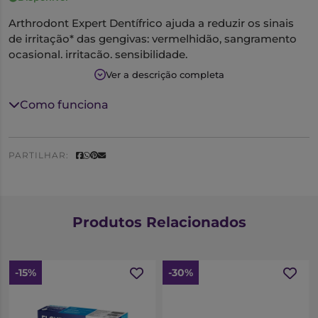
Arthrodont Expert Dentífrico ajuda a reduzir os sinais
de irritação* das gengivas: vermelhidão, sangramento
ocasional, irritação, sensibilidade.
Ver a descrição completa
Características:
Como funciona
Calmante para gengivas irritadas.Fortalece as gengivas
frágeis.Limita o aparecimento dos sinais de irritação
das gengivas.A partir dos 12 anos.
PARTILHAR:
Produtos Relacionados
-15%
-30%