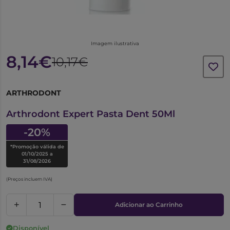
Imagem ilustrativa
8,14€
10,17€
ARTHRODONT
6393835
Arthrodont Expert Pasta Dent 50Ml
-20%
*Promoção válida de
01/10/2025 a
31/08/2026
(Preços incluem IVA)
Adicionar ao Carrinho
Disponível