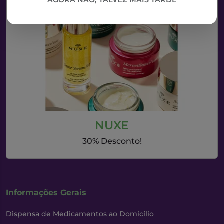
AGORA NÃO, TALVEZ MAIS TARDE
NUXE
30% Desconto!
Informações Gerais
Dispensa de Medicamentos ao Domicílio