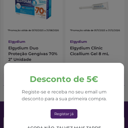
*Promoção válida de 01/10/2025 a 31/08/2026
*Promoção válida de 01/11/2025 a 31/12/2026
Elgydium
Elgydium
Elgydium Duo
Elgydium Clinic
Proteção Gengivas 70%
Cicallium Gel 8 mL
2ª Unidade
9,55€
9,70€
11,24€
13,86€
Desconto de 5€
Adicionar ao Carrinho
Adicionar ao Carrinho
Registe-se e receba no seu email um
desconto para a sua primeira compra.
Registar já