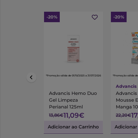
-20%
-20%
*Promoção válida de 01/10/2025 a 31/07/2026
*Promoção válida de
Advancis
Advancis Hemo Duo
Advanci
Gel Limpeza
Mousse 
Perianal 125ml
Manga 1
11,09€
1
13,86€
22,20€
Adicionar ao Carrinho
Adicionar