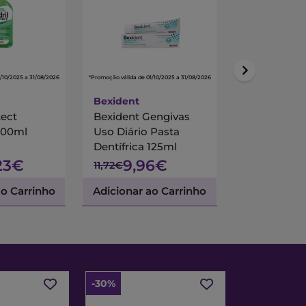
/10/2025 a 31/08/2026
*Promoção válida de 01/10/2025 a 31/08/2026
*Promoção válida de 01/
Bexident
Curaprox
tect
Bexident Gengivas
Curaprox P
500ml
Uso Diário Pasta
Dentífrica 
Dentífrica 125ml
1450 75ml
23€
9,96€
7,0
11,72€
9,36€
ao Carrinho
Adicionar ao Carrinho
Adicionar a
-30%
-30%