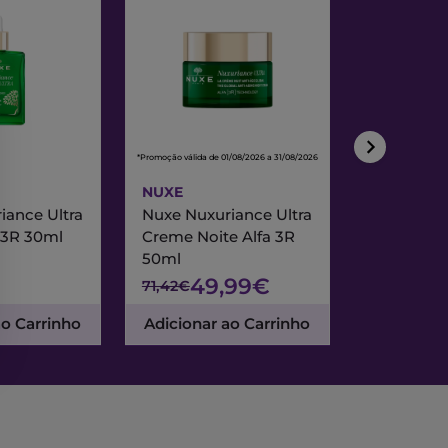
*Promoção válida de 01/08/2026 a 31/08/2026
*Promoção válida de
NUXE
NUXE
iance Ultra
Nuxe Nuxuriance Ultra
Nuxe Merve
 3R 30ml
Creme Noite Alfa 3R
Creme Exc
50ml
& Noite 7
49,99€
47
71,42€
67,95€
ao Carrinho
Adicionar ao Carrinho
Adicionar