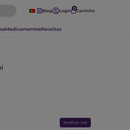
0
Blog
Login
Carrinho
vos
Medicamentos
Receitas
ml
Notificar-me