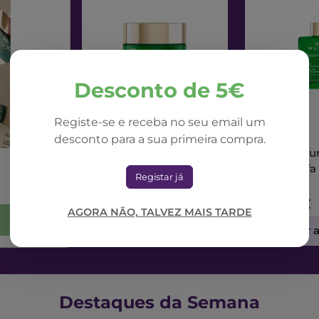
Desconto de 5€
Registe-se e receba no seu email um
NUXE
NUXE
desconto para a sua primeira compra.
Nuxe Nuxuriance Ultra
Nuxe Nuxur
Creme Dia Alfa 3R
Sérum Alfa
Registar já
50ml
71,42€
73,56€
AGORA NÃO, TALVEZ MAIS TARDE
Adicionar ao Carrinho
Adicionar 
Destaques da Semana