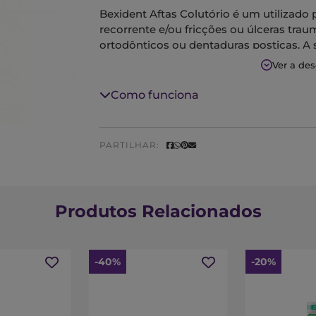
Bexident Aftas Colutório é um utilizado p
recorrente e/ou fricções ou úlceras tra
ortodônticos ou dentaduras postiças. A
proporciona um alívio rápido e prolonga
Ver a de
cria uma película que alivia a dor, prot
hidratando e cicatrizando.
Como funciona
PARTILHAR:
Produtos Relacionados
-40%
-20%