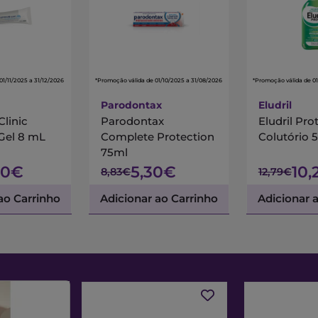
01/11/2025 a 31/12/2026
*Promoção válida de 01/10/2025 a 31/08/2026
*Promoção válida de 01
Parodontax
Eludril
linic
Parodontax
Eludril Pro
 Gel 8 mL
Complete Protection
Colutório 
75ml
70€
5,30€
10,
8,83€
12,79€
ao Carrinho
Adicionar ao Carrinho
Adicionar 