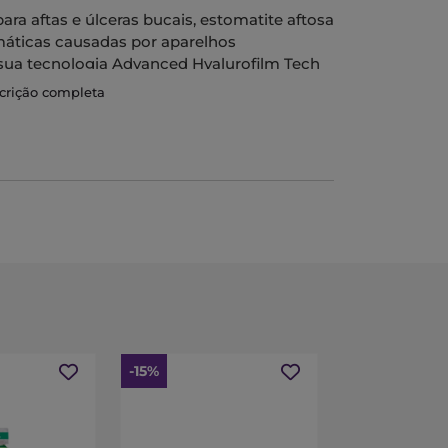
ara aftas e úlceras bucais, estomatite aftosa
umáticas causadas por aparelhos
 sua tecnologia Advanced Hyalurofilm Tech
do desde a primeira aplicação, uma vez que
scrição completa
egendo a lesão dos agentes externos,
-15%
-25%