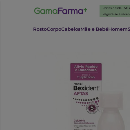
Portes desde 1,5€
Registe-se e rece
Rosto
Corpo
Cabelos
Mãe e Bebé
Homem