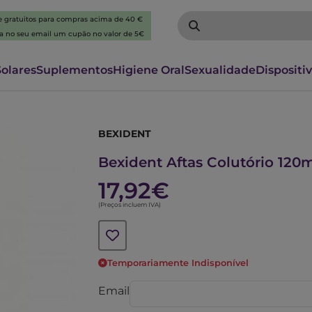
 e gratuitos para compras acima de 40 €
ba no seu email um cupão no valor de 5€
Solares
Suplementos
Higiene Oral
Sexualidade
Dispositi
BEXIDENT
6041806
Bexident Aftas Colutório 120
17,92€
(Preços incluem IVA)
Temporariamente Indisponível
Email