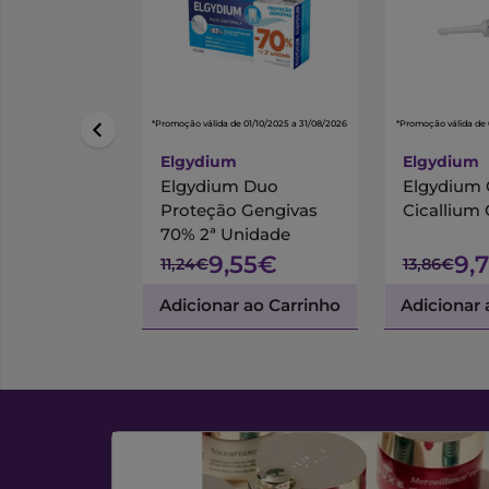
*Promoção válida de 01/10/2025 a 31/08/2026
*Promoção válida de 
Elgydium
Elgydium
Elgydium Duo
Elgydium C
Proteção Gengivas
Cicallium
70% 2ª Unidade
9,55€
9,
11,24€
13,86€
Adicionar ao Carrinho
Adicionar 