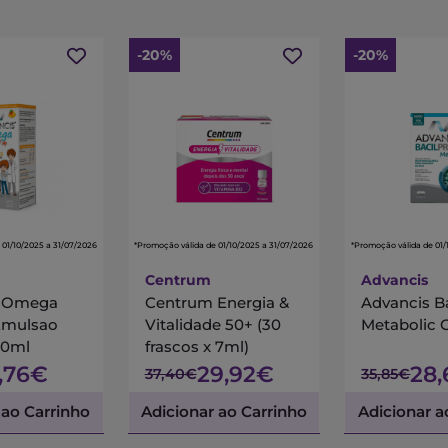
-20%
-20%
 01/10/2025 a 31/07/2026
*Promoção válida de 01/10/2025 a 31/07/2026
*Promoção válida de 01/
Centrum
Advancis
s Omega
Centrum Energia &
Advancis B
Emulsao
Vitalidade 50+ (30
Metabolic 
00ml
frascos x 7ml)
7,76€
29,92€
28
37,40€
35,85€
 ao Carrinho
Adicionar ao Carrinho
Adicionar a