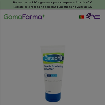
Portes desde 1,5€ e gratuitos para compras acima de 40 €
Registe-se e receba no seu email um cupão no valor de 5€
0