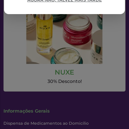
AGORA NÃO, TALVEZ MAIS TARDE
NUXE
30% Desconto!
Informações Gerais
Dispensa de Medicamentos ao Domicílio