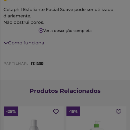
Cetaphil Esfoliante Facial Suave pode ser utilizado
diariamente.
Não obstrui poros.
Não irritante.
Ver a descrição completa
Mantém o pH da pele.
Indicado para todos os tipos de pele.
Como funciona
Testado dermatologicamente.
PARTILHAR:
Produtos Relacionados
-25%
-15%