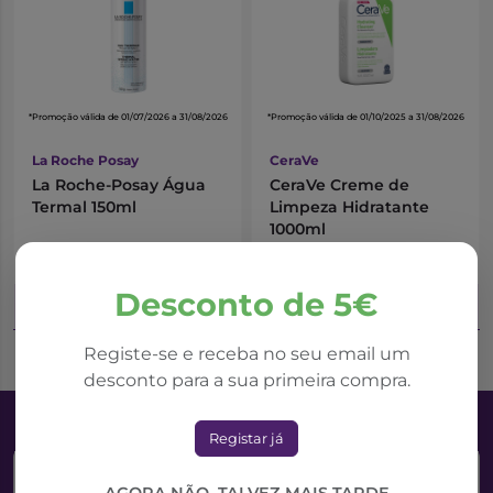
*Promoção válida de 01/07/2026 a 31/08/2026
*Promoção válida de 01/10/2025 a 31/08/2026
La Roche Posay
CeraVe
La Roche-Posay Água
CeraVe Creme de
Termal 150ml
Limpeza Hidratante
1000ml
9,83€
18,42€
13,11€
21,67€
Desconto de 5€
Adicionar ao Carrinho
Adicionar ao Carrinho
Registe-se e receba no seu email um
desconto para a sua primeira compra.
Registar já