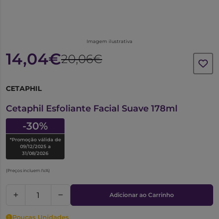
Imagem ilustrativa
14,04€
20,06€
CETAPHIL
6289033
Cetaphil Esfoliante Facial Suave 178ml
-30%
*Promoção válida de
09/12/2025 a
31/08/2026
(Preços incluem IVA)
Adicionar ao Carrinho
Poucas Unidades