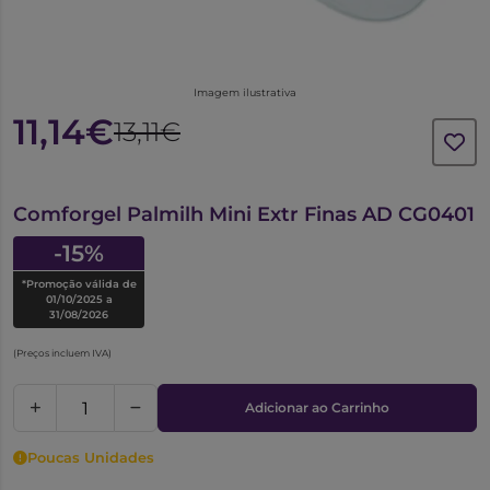
Imagem ilustrativa
11,14€
13,11€
6614099
Comforgel Palmilh Mini Extr Finas AD CG0401
-15%
*Promoção válida de
01/10/2025 a
31/08/2026
(Preços incluem IVA)
Adicionar ao Carrinho
Poucas Unidades