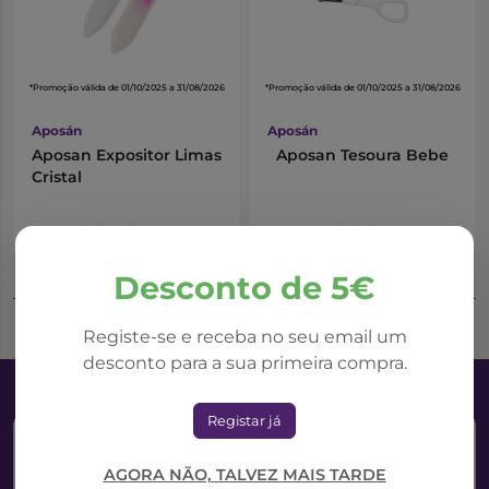
*Promoção válida de 01/10/2025 a 31/08/2026
*Promoção válida de 01/10/2025 a 31/08/2026
Aposán
Aposán
Aposan Expositor Limas
Aposan Tesoura Bebe
Cristal
2,05€
5,62€
2,41€
8,03€
Adicionar ao Carrinho
Adicionar ao Carrinho
Desconto de 5€
Registe-se e receba no seu email um
desconto para a sua primeira compra.
Registar já
AGORA NÃO, TALVEZ MAIS TARDE