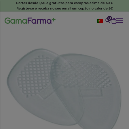
Portes desde 1,5€ e gratuitos para compras acima de 40 €
Registe-se e receba no seu email um cupão no valor de 5€
0