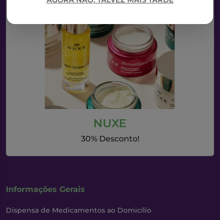
AGORA NÃO, TALVEZ MAIS TARDE
NUXE
30% Desconto!
Informações Gerais
Dispensa de Medicamentos ao Domicílio