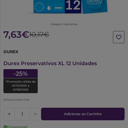
Imagem ilustrativa
7,63€
10,17€
DUREX
6176628
Durex Preservativos XL 12 Unidades
-25%
*Promoção válida de
01/10/2025 a
31/08/2026
(Preços incluem IVA)
Adicionar ao Carrinho
Disponível