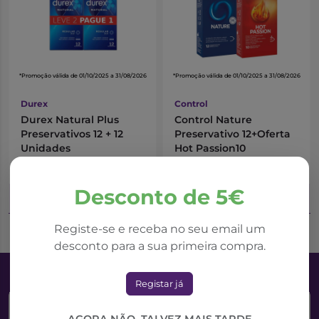
*Promoção válida de 01/10/2025 a 31/08/2026
*Promoção válida de 01/10/2025 a 31/08/2026
Durex
Control
Durex Natural Plus
Control Nature
Preservativos 12 + 12
Preservativo 12+Oferta
Unidades
Hot Passion10
7,02€
8,34€
9,36€
10,43€
Desconto de 5€
Adicionar ao Carrinho
Adicionar ao Carrinho
Registe-se e receba no seu email um
desconto para a sua primeira compra.
Registar já