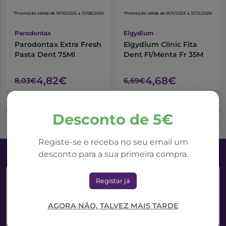
*Promoção válida de 01/10/2025 a 31/08/2026
*Promoção válida de 01/11/2025 a 31/12/2026
Parodontax
Elgydium
Parodontax Extra Fresh
Elgydium Clinic Fita
Pasta Dent 75Ml
Dent Fl/Menta Fr 35M
4,82€
4,68€
8,03€
6,69€
Adicionar ao Carrinho
Adicionar ao Carrinho
Desconto de 5€
Registe-se e receba no seu email um
desconto para a sua primeira compra.
Registar já
AGORA NÃO, TALVEZ MAIS TARDE