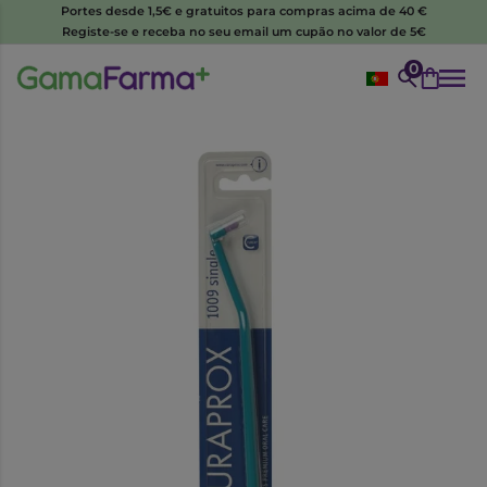
Portes desde 1,5€ e gratuitos para compras acima de 40 €
Registe-se e receba no seu email um cupão no valor de 5€
0