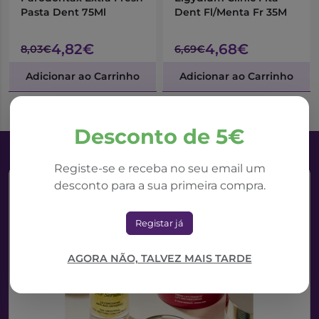
Pasta Dent 75Ml
Dent Fl/Menta Fr 35M
4,82€
4,68€
8,03€
6,69€
Adicionar ao Carrinho
Adicionar ao Carrinho
Desconto de 5€
Registe-se e receba no seu email um
desconto para a sua primeira compra.
Registar já
AGORA NÃO, TALVEZ MAIS TARDE