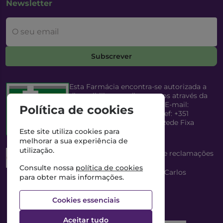
Newsletter
O seu email
Subscrever
Esta Farmácia encontra-se autorizada a
disponibilizar medicamentos através da
Internet, pelo Infarmed, I.P. E-mail:
Política de cookies
infarmed@infarmed.pt
| Telef: +351
217987100 (Chamada para Rede Fixa
Nacional)
Este site utiliza cookies para
melhorar a sua experiência de
utilização.
Esta Farmácia dispõe de livro de reclamações
eletrónico
Consulte nossa
política de cookies
Director Técnico e Proprietário: António Carlos
para obter mais informações.
Saraiva Cabral Costa
NIPC: 507218906 | Farmácia Gama, Lda.
Cookies essenciais
Aceitar tudo