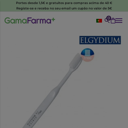
Portes desde 1,5€ e gratuitos para compras acima de 40 €
Registe-se e receba no seu email um cupão no valor de 5€
0