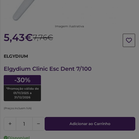
Imagem ilustrativa
5,43€
7,76€
ELGYDIUM
6695957
Elgydium Clinic Esc Dent 7/100
-30%
*Promoção válida de
01/11/2025 a
31/12/2026
(Preços incluem IVA)
Adicionar ao Carrinho
Disponível