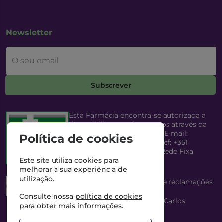
Newsletter
O seu email
Subscrever
Esta Farmácia encontra-se autorizada a
disponibilizar medicamentos através da
Internet, pelo Infarmed, I.P. E-mail:
Política de cookies
infarmed@infarmed.pt
| Telef: +351
217987100 (Chamada para Rede Fixa
Nacional)
Este site utiliza cookies para
melhorar a sua experiência de
utilização.
Esta Farmácia dispõe de livro de reclamações
eletrónico
Consulte nossa
política de cookies
Director Técnico e Proprietário: António Carlos
para obter mais informações.
Saraiva Cabral Costa