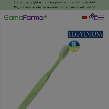
Portes desde 1,5€ e gratuitos para compras acima de 40 €
Registe-se e receba no seu email um cupão no valor de 5€
0