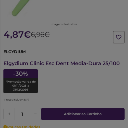
Imagem ilustrativa
4,87€
6,96€
ELGYDIUM
6695981
Elgydium Clinic Esc Dent Media-Dura 25/100
-30%
*Promoção válida de
01/11/2025 a
31/12/2026
(Preços incluem IVA)
Adicionar ao Carrinho
Poucas Unidades