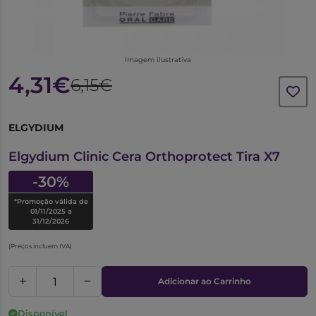
Imagem ilustrativa
4,31€
6,15€
ELGYDIUM
6321398
Elgydium Clinic Cera Orthoprotect Tira X7
-30%
*Promoção válida de
01/11/2025 a
31/12/2026
(Preços incluem IVA)
Adicionar ao Carrinho
Disponível