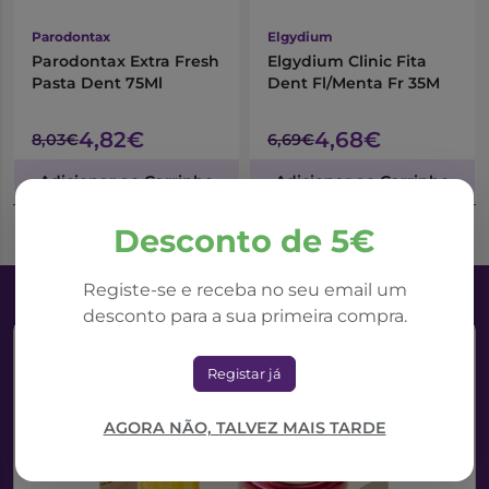
Parodontax
Elgydium
Parodontax Extra Fresh
Elgydium Clinic Fita
Pasta Dent 75Ml
Dent Fl/Menta Fr 35M
4,82€
4,68€
8,03€
6,69€
Adicionar ao Carrinho
Adicionar ao Carrinho
Desconto de 5€
Registe-se e receba no seu email um
desconto para a sua primeira compra.
Registar já
AGORA NÃO, TALVEZ MAIS TARDE