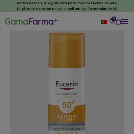
Portes desde 1,5€ e gratuitos para compras acima de 40 €
Registe-se e receba no seu email um cupão no valor de 5€
0