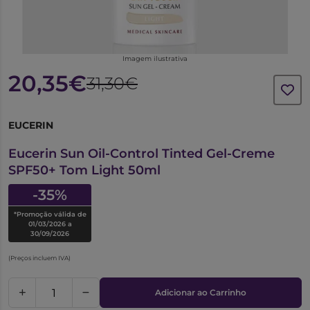
Imagem ilustrativa
20,35€
31,30€
EUCERIN
6642660
Eucerin Sun Oil-Control Tinted Gel-Creme
SPF50+ Tom Light 50ml
-35%
*Promoção válida de
01/03/2026 a
30/09/2026
(Preços incluem IVA)
Adicionar ao Carrinho