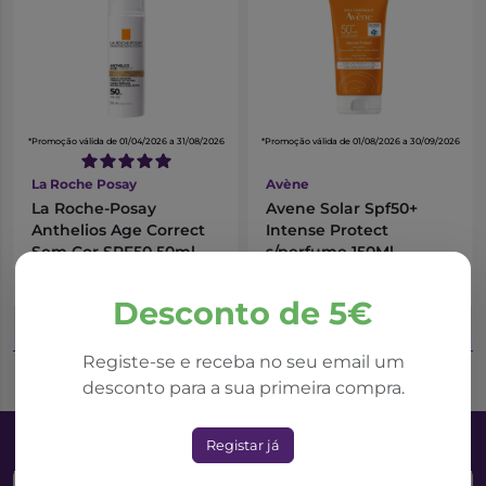
*Promoção válida de 01/04/2026 a 31/08/2026
*Promoção válida de 01/08/2026 a 30/09/2026
La Roche Posay
Avène
La Roche-Posay
Avene Solar Spf50+
Anthelios Age Correct
Intense Protect
Sem Cor SPF50 50ml
s/perfume 150Ml
26,25€
19,10€
40,39€
31,83€
Desconto de 5€
Adicionar ao Carrinho
Adicionar ao Carrinho
Registe-se e receba no seu email um
desconto para a sua primeira compra.
Registar já