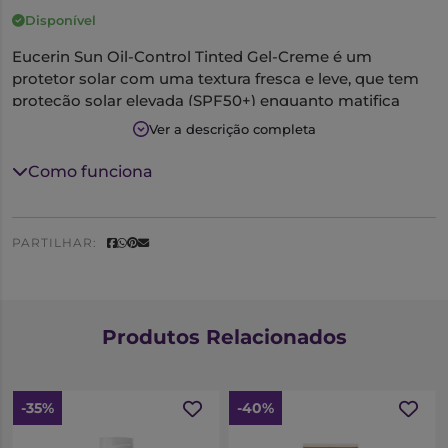
Disponível
Eucerin Sun Oil-Control Tinted Gel-Creme é um
protetor solar com uma textura fresca e leve, que tem
proteção solar elevada (SPF50+) enquanto matifica
durante todo o dia. Formulado com pigmentos
Ver a descrição completa
minerais que proporcionam um tom uniforme e natural
à pele.
Como funciona
PARTILHAR:
Produtos Relacionados
-35%
-40%