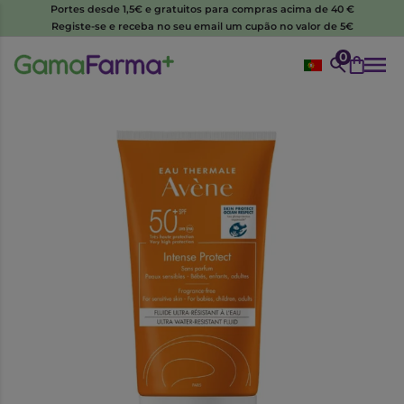
Portes desde 1,5€ e gratuitos para compras acima de 40 €
Registe-se e receba no seu email um cupão no valor de 5€
0