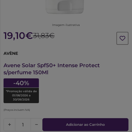
Imagem ilustrativa
19,10€
31,83€
AVÈNE
6529636
Avene Solar Spf50+ Intense Protect
s/perfume 150Ml
-40%
*Promoção válida de
01/08/2026 a
30/09/2026
(Preços incluem IVA)
Adicionar ao Carrinho