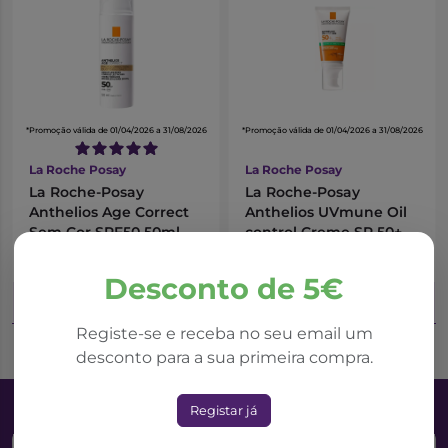
*Promoção válida de 01/04/2026 a 31/08/2026
*Promoção válida de 01/04/2026 a 31/08/2026
La Roche Posay
La Roche Posay
La Roche-Posay
La Roche-Posay
Anthelios Age Correct
Anthelios UVmune Oil
Sem Cor SPF50 50ml
control Creme SP 50+
50ml
26,25€
21,04€
40,39€
32,37€
Desconto de 5€
Adicionar ao Carrinho
Adicionar ao Carrinho
Registe-se e receba no seu email um
desconto para a sua primeira compra.
Registar já