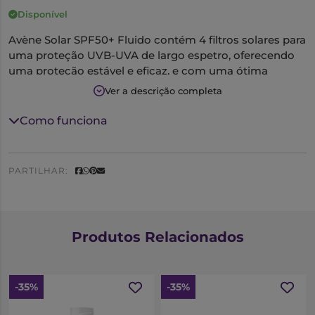
Disponível
Avène Solar SPF50+ Fluido contém 4 filtros solares para
uma proteção UVB-UVA de largo espetro, oferecendo
uma proteção estável e eficaz, e com uma ótima
tolerância na pele.
Ver a descrição completa
Características:
Como funciona
-Contém um complexo antioxidante único (Pré-
tocoferil + Thialidine) para uma proteção celular
completa contra o stress oxidativo.
PARTILHAR:
-Possui Água Termal da Avène, reconhecida pelas suas
propriedades CALMANTES e SUAVIZANTES.
Produtos Relacionados
-Graças à sua textura de sensação pele nua, o FLUIDO
SPF 50+ deixa um acabamento impercetível na pele.
-A sua textura ligeira dá à pele um acabamento seco e
-35%
-35%
não oleoso.