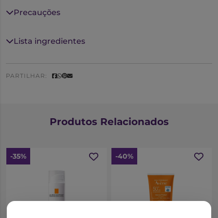
Precauções
Lista ingredientes
PARTILHAR:
Produtos Relacionados
-35%
-40%