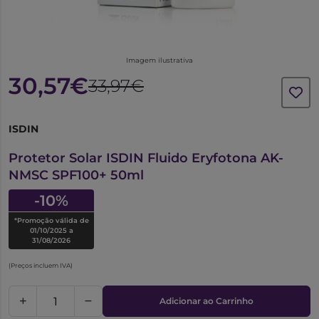
Imagem ilustrativa
30,57€
33,97€
ISDIN
6293126
Protetor Solar ISDIN Fluido Eryfotona AK-
NMSC SPF100+ 50ml
-10%
*Promoção válida de
01/10/2025 a
31/08/2026
(Preços incluem IVA)
Adicionar ao Carrinho