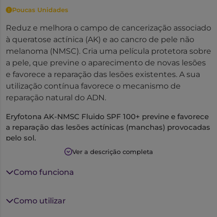
Poucas Unidades
Reduz e melhora o campo de cancerização associado
à queratose actínica (AK) e ao cancro de pele não
melanoma (NMSC). Cria uma película protetora sobre
a pele, que previne o aparecimento de novas lesões
e favorece a reparação das lesões existentes. A sua
utilização contínua favorece o mecanismo de
reparação natural do ADN.
Eryfotona AK-NMSC Fluido SPF 100+ previne e favorece
a reparação das lesões actínicas (manchas) provocadas
pelo sol.
Cria uma película protetora sobre a pele (UVB 109, UVA
Ver a descrição completa
39) que ajuda a prevenir novas lesões.
Adicionalmente, o seu uso continuado favorece o
Como funciona
mecanismo de reparação natural do ADN.
Como utilizar