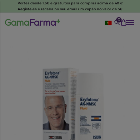
Portes desde 1,5€ e gratuitos para compras acima de 40 €
Registe-se e receba no seu email um cupão no valor de 5€
0