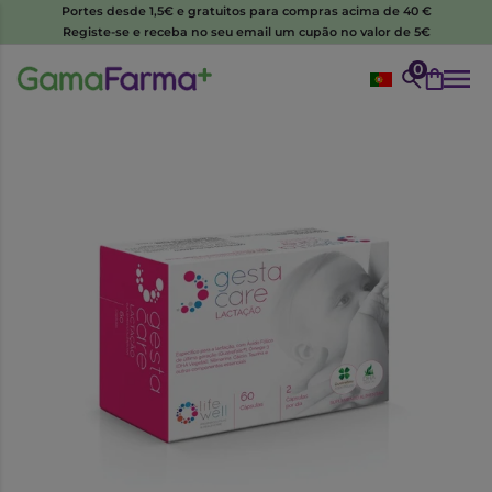
Portes desde 1,5€ e gratuitos para compras acima de 40 €
Registe-se e receba no seu email um cupão no valor de 5€
0