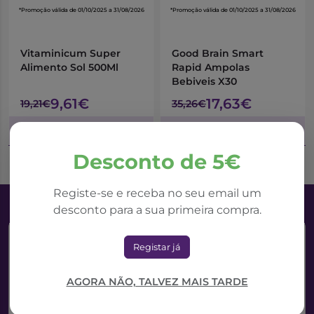
*Promoção válida de 01/10/2025 a 31/08/2026
*Promoção válida de 01/10/2025 a 31/08/2026
Recomenda-se que a toma deste suplemento
alimentar seja iniciada imediatamente com o início do
Vitaminicum Super
Good Brain Smart
aleitamento e até o finalizar do período de
Alimento Sol 500Ml
Rapid Ampolas
amamentação.
Bebiveis X30
Modo de utilização:
9,61€
17,63€
19,21€
35,26€
Aconselha-se a toma de 2 cápsulas por dia com um
Adicionar ao Carrinho
Adicionar ao Carrinho
copo de água.
Desconto de 5€
Registe-se e receba no seu email um
desconto para a sua primeira compra.
Registar já
AGORA NÃO, TALVEZ MAIS TARDE