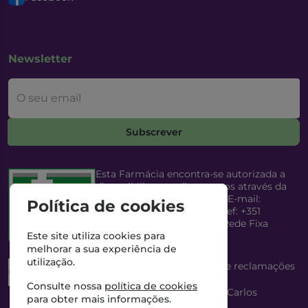
Newsletter
O seu email
Subscrever
Esta Farmácia encontra-se autorizada a
disponibilizar medicamentos através da
Internet, pelo Infarmed, I.P. E-mail:
Política de cookies
infarmed@infarmed.pt
| Telef: +351
217987100 (Chamada para Rede Fixa
Nacional)
Este site utiliza cookies para
melhorar a sua experiência de
utilização.
Esta Farmácia dispõe de livro de reclamações
eletrónico
Consulte nossa
política de cookies
Director Técnico e Proprietário: António Carlos
para obter mais informações.
Saraiva Cabral Costa