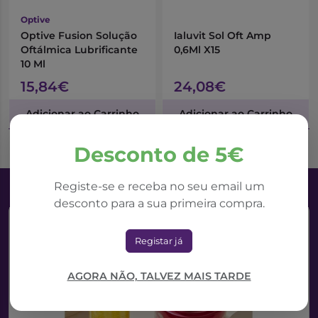
Optive
Optive Fusion Solução
Ialuvit Sol Oft Amp
Oftálmica Lubrificante
0,6Ml X15
10 Ml
15,84€
24,08€
Adicionar ao Carrinho
Adicionar ao Carrinho
Desconto de 5€
Registe-se e receba no seu email um
desconto para a sua primeira compra.
Registar já
AGORA NÃO, TALVEZ MAIS TARDE