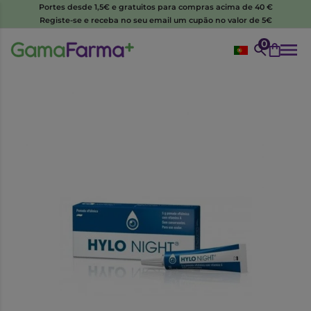
Portes desde 1,5€ e gratuitos para compras acima de 40 €
Registe-se e receba no seu email um cupão no valor de 5€
0