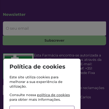
Newsletter
O seu email
Subscrever
Esta Farmácia encontra-se autorizada a
disponibilizar medicamentos através da
Internet, pelo Infarmed, I.P. E-mail:
Política de cookies
infarmed@infarmed.pt
| Telef: +351
217987100 (Chamada para Rede Fixa
Nacional)
Este site utiliza cookies para
melhorar a sua experiência de
utilização.
Esta Farmácia dispõe de livro de reclamações
eletrónico
Consulte nossa
política de cookies
Director Técnico e Proprietário: António Carlos
para obter mais informações.
Saraiva Cabral Costa