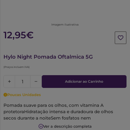
Imagem ilustrativa
12,95€
6334375
Hylo Night Pomada Oftalmica 5G
(Preços incluem IVA)
Adicionar ao Carrinho
Poucas Unidades
Pomada suave para os olhos, com vitamina A
protetoraHidratação intensa e duradoura de olhos
secos durante a noiteSem fosfatos nem
conservantesPode ser usado até 6 meses após a
Ver a descrição completa