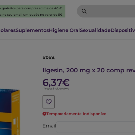
 e gratuitos para compras acima de 40 €
ba no seu email um cupão no valor de 5€
Solares
Suplementos
Higiene Oral
Sexualidade
Dispositi
KRKA
5572458
Ilgesin, 200 mg x 20 comp re
6,37€
(Preços incluem IVA)
Temporariamente Indisponível
Email