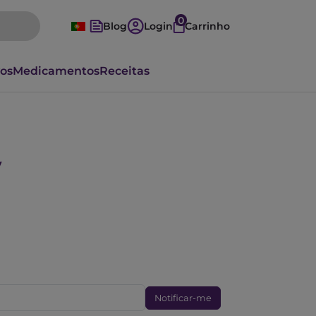
0
Blog
Login
Carrinho
vos
Medicamentos
Receitas
v
Notificar-me