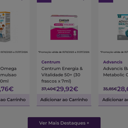
 01/10/2025 a 31/07/2026
*Promoção válida de 01/10/2025 a 31/07/2026
*Promoção válida de 01/
Centrum
Advancis
s Omega
Centrum Energia &
Advancis B
Emulsao
Vitalidade 50+ (30
Metabolic 
00ml
frascos x 7ml)
7,76€
29,92€
28
37,40€
35,85€
 ao Carrinho
Adicionar ao Carrinho
Adicionar a
Ver Mais Destaques +