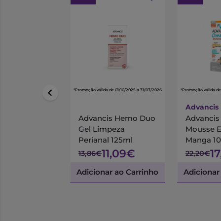
*Promoção válida de 01/10/2025 a 31/07/2026
*Promoção válida de
Advancis
Advancis Hemo Duo
Advanci
Gel Limpeza
Mousse 
Perianal 125ml
Manga 1
11,09€
1
13,86€
22,20€
Adicionar ao Carrinho
Adicionar