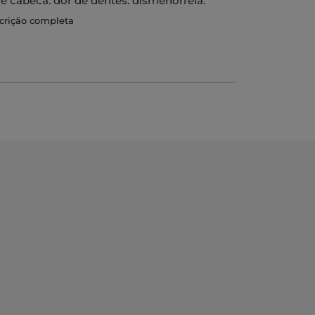
de cabeça, dor de dentes, dismenorreia,
scrição completa
e mantém-se até 12 horas.