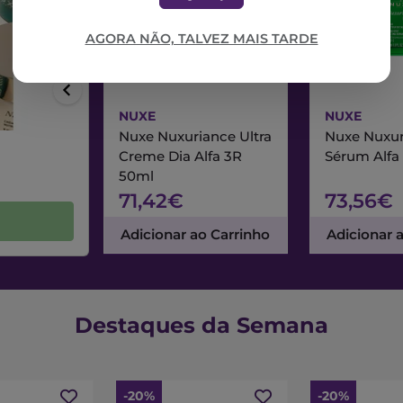
AGORA NÃO, TALVEZ MAIS TARDE
NUXE
NUXE
Nuxe Nuxuriance Ultra
Nuxe Nuxur
Creme Dia Alfa 3R
Sérum Alfa
50ml
71,42€
73,56€
Adicionar ao Carrinho
Adicionar 
Destaques da Semana
-20%
-20%