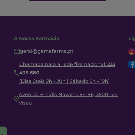
A Nossa Farmácia
Li
geral@gamafarma.pt
Chamada para a rede fixa nacional:
232
435 680
(Dias úteis 9h - 20h | Sábado 9h - 19h)
Avenida Emidio Navarro 94-96, 3500-124
Viseu