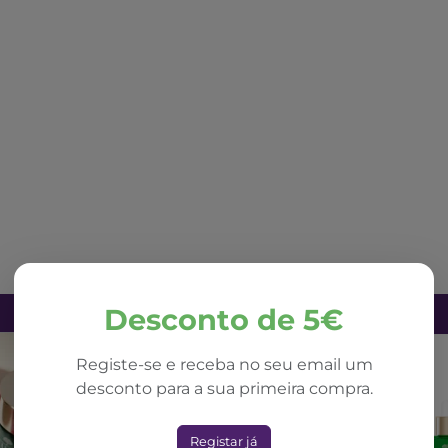
Desconto de 5€
Registe-se e receba no seu email um
desconto para a sua primeira compra.
Registar já