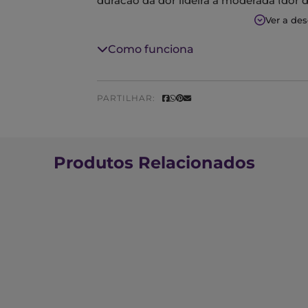
duração da dor ligeira a moderada (dor 
dores articulares, dores musculares).
Ver a de
Substância ativa: Naproxeno.
Como funciona
O efeito analgésico ocorre rapidamente 
PARTILHAR:
Produtos Relacionados