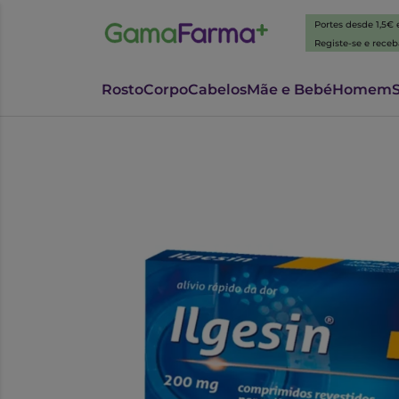
Portes desde 1,5€
Registe-se e rece
Rosto
Corpo
Cabelos
Mãe e Bebé
Homem