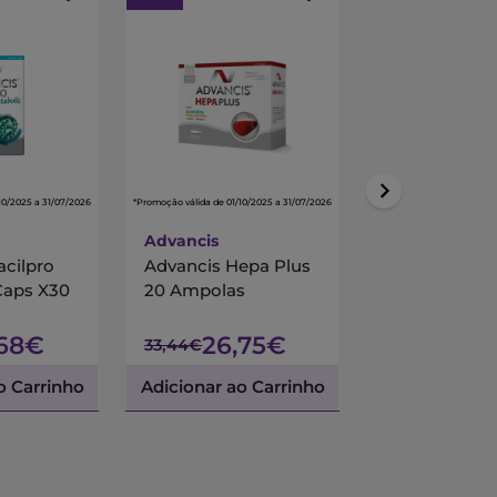
10/2025 a 31/07/2026
*Promoção válida de 01/10/2025 a 31/07/2026
*Promoção válida de 01/10/
Advancis
Centrum
acilpro
Advancis Hepa Plus
Centrum Mul
Caps X30
20 Ampolas
90 Comprimi
Revestidos
,68€
26,75€
45,
33,44€
53,45€
o Carrinho
Adicionar ao Carrinho
Adicionar ao 