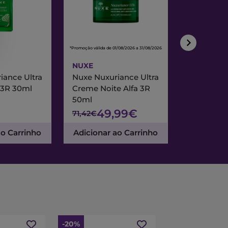
*Promoção válida de 01/08/2026 a 31/08/2026
*Promoção válida de
NUXE
NUXE
iance Ultra
Nuxe Nuxuriance Ultra
Nuxe Merve
 3R 30ml
Creme Noite Alfa 3R
Creme Exc
50ml
& Noite 7
49,99€
47
71,42€
67,95€
ao Carrinho
Adicionar ao Carrinho
Adicionar
-20%
-15%