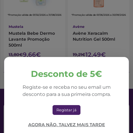
*Promoção válida de 01/02/2026 a 31/08/2026
*Promoção válida de 01/06/2026 a 30/09/2026
Mustela
Avène
Mustela Bebe Dermo
Avène Xeracalm
Lavante Promoção
Nutrition Gel 500ml
500ml
9,66€
12,49€
13,80€
19,21€
Adicionar ao Carrinho
Adicionar ao Carrinho
Desconto de 5€
Registe-se e receba no seu email um
desconto para a sua primeira compra.
Registar já
AGORA NÃO, TALVEZ MAIS TARDE