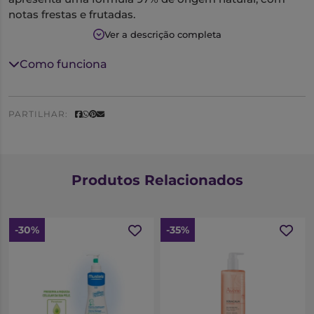
notas frestas e frutadas.
Indicada para minimizar os riscos de reação alérgica.
Ver a descrição completa
Não mancha.
Testado sob controlo pediátrico.
Como funciona
PARTILHAR:
Produtos Relacionados
-30%
-35%