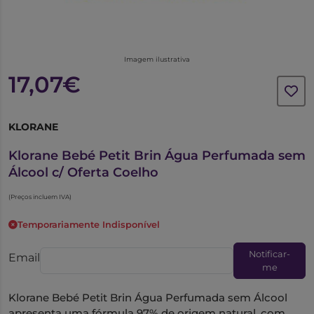
Imagem ilustrativa
17,07€
KLORANE
6079079
Klorane Bebé Petit Brin Água Perfumada sem
Álcool c/ Oferta Coelho
(Preços incluem IVA)
Temporariamente Indisponível
Notificar-
Email
me
Klorane Bebé Petit Brin Água Perfumada sem Álcool
apresenta uma fórmula 97% de origem natural, com