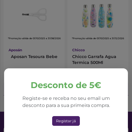
*Promoção válida de 01/10/2025 a 31/08/2026
*Promoção válida de 01/10/2025 a 31/12/2026
Aposán
Chicco
Aposan Tesoura Bebe
Chicco Garrafa Agua
Termica 500Ml
5,62€
16,65€
8,03€
22,20€
Desconto de 5€
Adicionar ao Carrinho
Adicionar ao Carrinho
Registe-se e receba no seu email um
desconto para a sua primeira compra.
Registar já