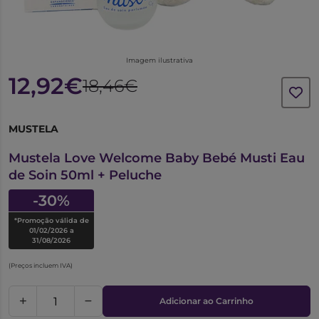
Imagem ilustrativa
12,92€
18,46€
MUSTELA
6340612
Mustela Love Welcome Baby Bebé Musti Eau
de Soin 50ml + Peluche
-30%
*Promoção válida de
01/02/2026 a
31/08/2026
(Preços incluem IVA)
Adicionar ao Carrinho