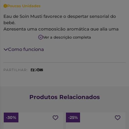
Poucas Unidades
Eau de Soin Musti favorece o despertar sensorial do
bebé.
Apresenta uma composição aromática que alia uma
subtil nota cítrica à suavidade da rosa e do lilás sobre
Ver a descrição completa
um fundo delicado de âmbar.
Contém ainda extratos de camomila e de mel: com
Como funciona
propriedades calmantes e suavizantes.
Elevada tolerância.
92% de ingredientes de origem natural.
PARTILHAR:
Sem álcool e ftalatos.
Hipoalergénico.
Testado sob controlo dermatológico e pediátrico.
Produtos Relacionados
-30%
-25%