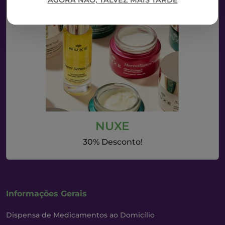
AGORA NÃO, TALVEZ MAIS TARDE
NUXE
30% Desconto!
Informações Gerais
Dispensa de Medicamentos ao Domicílio