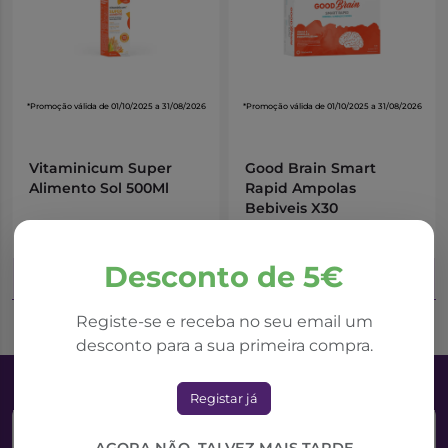
AMAMENTAÇÃO
Não recomendado a mulheres em período de
amamentação.
*Promoção válida de 01/10/2025 a 31/08/2026
*Promoção válida de 01/10/2025 a 31/08/2026
Vitaminicum Super
Good Brain Smart
Alimento Sol 500Ml
Rapid Ampolas
Bebiveis X30
9,61€
17,63€
19,21€
35,26€
Desconto de 5€
Adicionar ao Carrinho
Adicionar ao Carrinho
Registe-se e receba no seu email um
desconto para a sua primeira compra.
Registar já