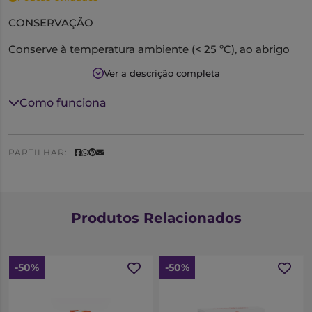
CONSERVAÇÃO
Conserve à temperatura ambiente (< 25 ºC), ao abrigo
da luz e da humidade
Ver a descrição completa
MODO DE UTILIZAÇÃO
Como funciona
Tome 1 a 2 cápsulas por dia, com água, às refeições.
PRECAUÇÕES
PARTILHAR:
Não tome em caso de alergia a algum dos
constituintes do suplemento.
Não exceda a dose diária recomendada.
Mantenha afastado do alcance e da vista das crianças.
Produtos Relacionados
Os suplementos alimentares não devem ser utilizados
como substitutos de um regime alimentar variado.
-50%
-50%
PRECAUÇÕES NA GRAVIDEZ
Não recomendado durante a gravidez.