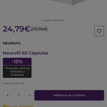
Imagem ilustrativa
24,79€
29,16€
NEUROFIL
6096990
Neurofil 60 Cápsulas
-15%
*Promoção válida de
01/10/2025 a
31/08/2026
(Preços incluem IVA)
Adicionar ao Carrinho
Poucas Unidades