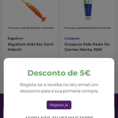
*Promoção válida de 01/11/2025 a 31/12/2026
*Promoção válida de 01/10/2025 a 31/12/2026
Elgydium
Curaprox
Elgydium Kids Esc Dent
Curaprox Kids Pasta De
Infantil
Dentes Menta, 10Ml
3,93€
2,01€
5,62€
2,68€
Desconto de 5€
Adicionar ao Carrinho
Adicionar ao Carrinho
Registe-se e receba no seu email um
desconto para a sua primeira compra.
Registar já