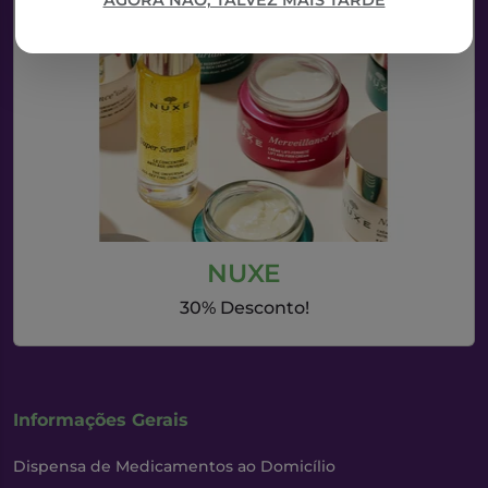
AGORA NÃO, TALVEZ MAIS TARDE
NUXE
30% Desconto!
Informações Gerais
Dispensa de Medicamentos ao Domicílio