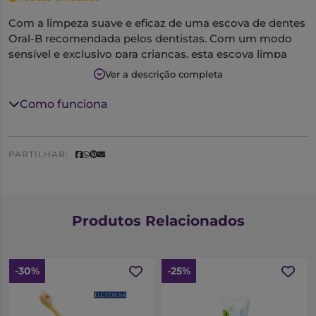
Com a limpeza suave e eficaz de uma escova de dentes
Oral-B recomendada pelos dentistas. Com um modo
sensível e exclusivo para crianças, esta escova limpa
suavemente os dentes das crianças. Remove mais
Ver a descrição completa
placa bacteriana do que uma escova de dentes manual
normal. Estão incluídos quatro autocolantes temáticos
Como funciona
para personalizar o cabo.
PARTILHAR:
Produtos Relacionados
-30%
-25%