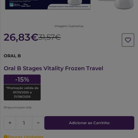
Imagem ilustrativa
26,83€
31,57€
ORAL B
1018812
Oral B Stages Vitality Frozen Travel
-15%
*Promoção válida de
01/10/2025 a
31/08/2026
(Preços incluem IVA)
Adicionar ao Carrinho
Poucas Unidades