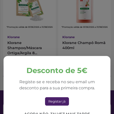
*Promoção válida de 01/06/2026 a 31/08/2026
*Promoção válida de 01/06/2026 a 31/08/2026
Klorane
Klorane
Klorane
Klorane Champô Romã
Shampoo/Máscara
400ml
Ortiga/Argila 8
Unidades
13,85€
15,21€
18,46€
20,28€
Desconto de 5€
Adicionar ao Carrinho
Adicionar ao Carrinho
Registe-se e receba no seu email um
desconto para a sua primeira compra.
Registar já