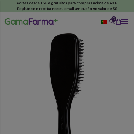
Portes desde 1,5€ e gratuitos para compras acima de 40 €
Registe-se e receba no seu email um cupão no valor de 5€
0