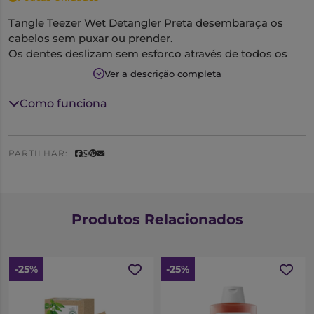
Tangle Teezer Wet Detangler Preta desembaraça os
cabelos sem puxar ou prender.
Os dentes deslizam sem esforço através de todos os
tipos de cabelo molhado, incluindo cabelos grossos e
Ver a descrição completa
encaracolados, proporcionando uma experiência fácil e
indolor.
Como funciona
PARTILHAR:
Produtos Relacionados
-25%
-25%