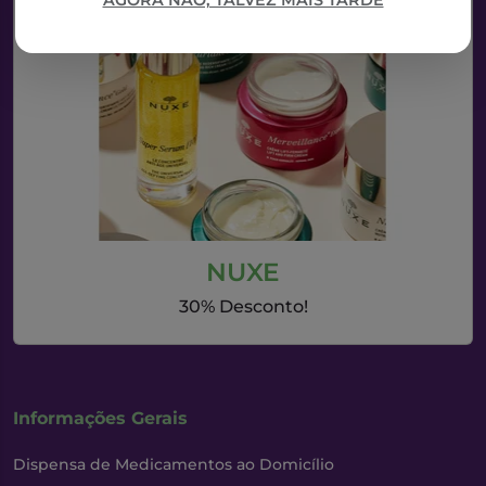
AGORA NÃO, TALVEZ MAIS TARDE
NUXE
30% Desconto!
Informações Gerais
Dispensa de Medicamentos ao Domicílio