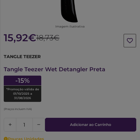
Imagem ilustrativa
15,92€
18,73€
TANGLE TEEZER
6063248
Tangle Teezer Wet Detangler Preta
-15%
*Promoção válida de
01/10/2025 a
31/08/2026
(Preços incluem IVA)
Adicionar ao Carrinho
Poucas Unidades