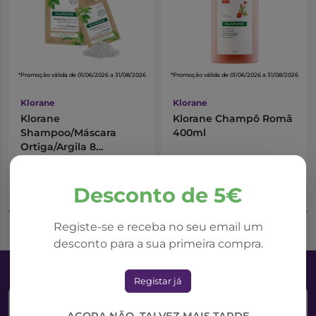
*Promoção válida de 01/06/2026 a 31/08/2026
*Promoção válida de 01/06/2026 a 31/08/2026
Klorane
Klorane
Klorane
Klorane Champô Romã
Shampoo/Máscara
400ml
Ortiga/Argila 8
Unidades
13,85€
15,21€
18,46€
20,28€
Desconto de 5€
Adicionar ao Carrinho
Adicionar ao Carrinho
Registe-se e receba no seu email um
desconto para a sua primeira compra.
Registar já