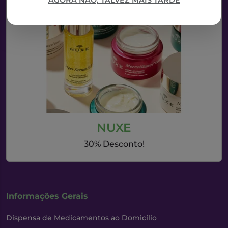
AGORA NÃO, TALVEZ MAIS TARDE
NUXE
30% Desconto!
Informações Gerais
Dispensa de Medicamentos ao Domicílio