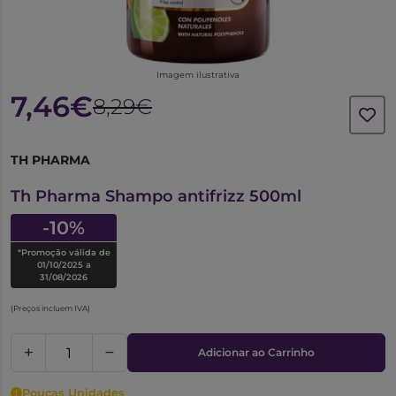
Imagem ilustrativa
7,46€
8,29€
TH PHARMA
1017855
Th Pharma Shampo antifrizz 500ml
-10%
*Promoção válida de
01/10/2025 a
31/08/2026
(Preços incluem IVA)
Adicionar ao Carrinho
Poucas Unidades