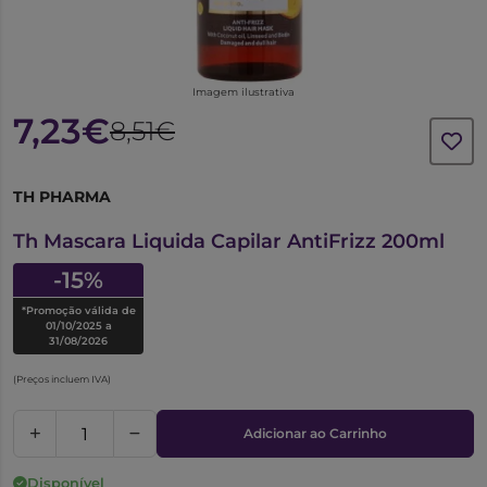
Imagem ilustrativa
7,23€
8,51€
TH PHARMA
1017988
Th Mascara Liquida Capilar AntiFrizz 200ml
-15%
*Promoção válida de
01/10/2025 a
31/08/2026
(Preços incluem IVA)
Adicionar ao Carrinho
Disponível