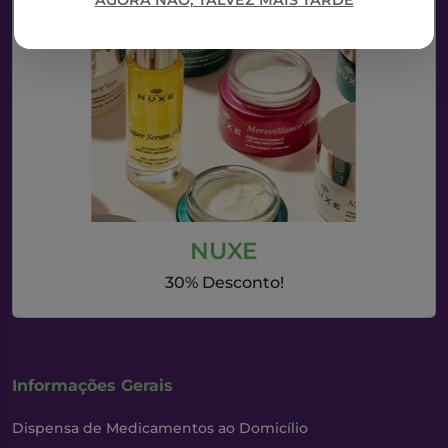
AGORA NÃO, TALVEZ MAIS TARDE
NUXE
30% Desconto!
Informações Gerais
Dispensa de Medicamentos ao Domicílio