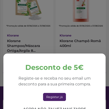
*Promoção válida de 01/06/2026 a 31/08/2026
*Promoção válida de 01/06/2026 a 31/08/2026
Klorane
Klorane
Klorane
Klorane Champô Romã
Shampoo/Máscara
400ml
Ortiga/Argila 8
Unidades
13,85€
15,21€
18,46€
20,28€
Desconto de 5€
Adicionar ao Carrinho
Adicionar ao Carrinho
Registe-se e receba no seu email um
desconto para a sua primeira compra.
Registar já