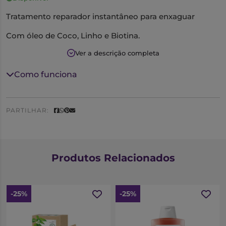
Tratamento reparador instantâneo para enxaguar
Com óleo de Coco, Linho e Biotina.
Ver a descrição completa
Formula tratante e inovadora, composta por agentes
hidratantes e nutritivos, que é ativada em contacto com
Como funciona
a água. Cabelos castigados, sem brilho.
Transformação instantânea do cabelo.
PARTILHAR:
Cabelo brilhante, sedoso e desembaraçado, sem pesar.
Passar por água.
Produtos Relacionados
-25%
-25%