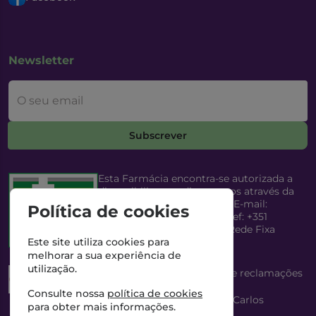
Newsletter
O seu email
Subscrever
Esta Farmácia encontra-se autorizada a
disponibilizar medicamentos através da
Internet, pelo Infarmed, I.P. E-mail:
Política de cookies
infarmed@infarmed.pt
| Telef: +351
217987100 (Chamada para Rede Fixa
Nacional)
Este site utiliza cookies para
melhorar a sua experiência de
utilização.
Esta Farmácia dispõe de livro de reclamações
eletrónico
Consulte nossa
política de cookies
Director Técnico e Proprietário: António Carlos
para obter mais informações.
Saraiva Cabral Costa