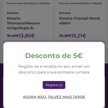
*Promoção válida de 01/06/2026 a 31/08/2026
*Promoção válida de 01/06/2026 a 31/08/2026
Klorane
Klorane
Klorane
Klorane Champô Romã
Shampoo/Máscara
400ml
Ortiga/Argila 8
Unidades
13,85€
15,21€
18,46€
20,28€
Adicionar ao Carrinho
Adicionar ao Carrinho
Desconto de 5€
Registe-se e receba no seu email um
desconto para a sua primeira compra.
Registar já
AGORA NÃO, TALVEZ MAIS TARDE