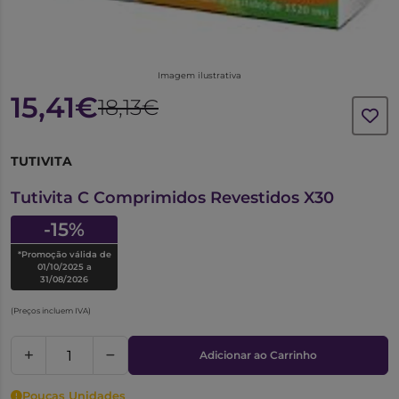
Imagem ilustrativa
15,41€
18,13€
TUTIVITA
6629220
Tutivita C Comprimidos Revestidos X30
-15%
*Promoção válida de
01/10/2025 a
31/08/2026
(Preços incluem IVA)
Adicionar ao Carrinho
Poucas Unidades