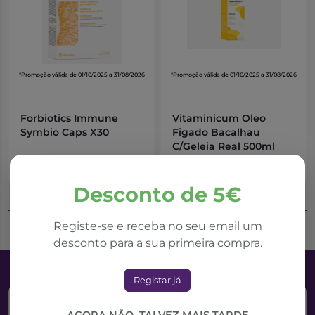
Contribui para o normal funcionamento da função
cognitiva
Contribui para a manutenção de cabelo e unhas
saudáveis
Contribui para a normal função muscular
*Promoção válida de 01/10/2025 a 31/08/2026
*Promoção válida de 01/10/2025 a 31/08/2026
E o Selénio:
Contribui para a manutenção de cabelo normal
Forbiotics Immune
Vitaminicum Oleo
Contribui para a manutenção de unhas normais
Symbio Caps X30
Figado Bacalhau
Contribui para o normal funcionamento da tiróide
C/Geleia Real 500ml
14,95€
14,74€
21,35€
24,56€
Desconto de 5€
Adicionar ao Carrinho
Adicionar ao Carrinho
Registe-se e receba no seu email um
desconto para a sua primeira compra.
Registar já