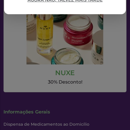
AGORA NÃO, TALVEZ MAIS TARDE
NUXE
30% Desconto!
Informações Gerais
Dispensa de Medicamentos ao Domicílio