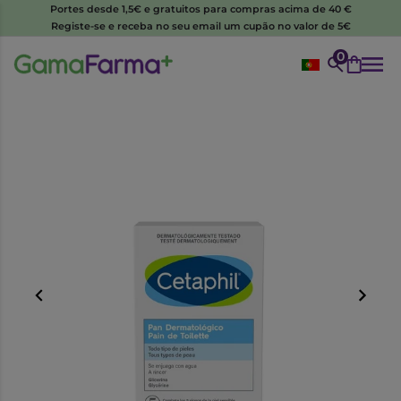
Portes desde 1,5€ e gratuitos para compras acima de 40 €
Registe-se e receba no seu email um cupão no valor de 5€
0