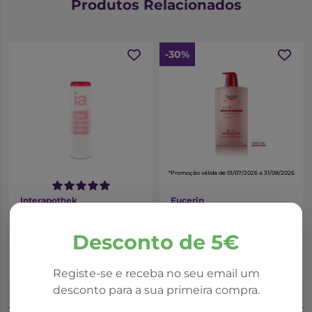
Produtos Relacionados
-30%
*Promoção válida de 01/07/2026 a 31/08/2026
Interapothek
Eucerin
Interapothek Gel
Eucerin pH5 Gel & Óleo
Banho Centella
Duche 1L
Desconto de 5€
Asiática 750ml
3,75€
17,42€
24,88€
Registe-se e receba no seu email um
desconto para a sua primeira compra.
Adicionar ao Carrinho
Adicionar ao Carrinho