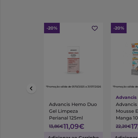
-20%
-20%
*Promoção válida de 01/10/2025 a 31/07/2026
*Promoção válida de
Advancis
Advancis Hemo Duo
Advanci
Gel Limpeza
Mousse 
Perianal 125ml
Manga 1
11,09€
1
13,86€
22,20€
Adicionar ao Carrinho
Adicionar