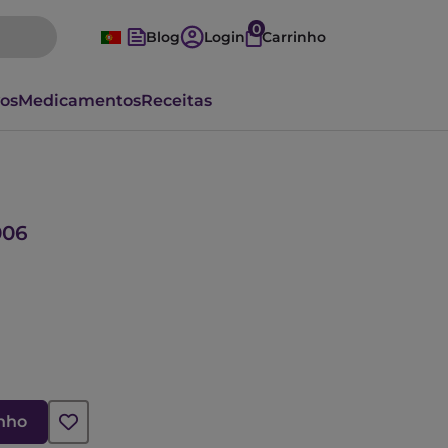
0
Blog
Login
Carrinho
vos
Medicamentos
Receitas
006
inho