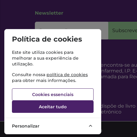
Newsletter
O seu email
Subscreve
Política de cookies
Este site utiliza cookies para
melhorar a sua experiência de
utilização.
Esta Farmácia encontra-se au
Internet, pelo Infarmed, I.P. E
Consulte nossa
política de cookies
217987100 (Chamada para Red
para obter mais informações.
Cookies essenciais
Esta Farmácia dispõe de livro
Aceitar tudo
reclamações eletrónico
Personalizar
©2026 Todos os direitos reservados