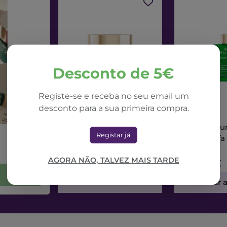
Desconto de 5€
Registe-se e receba no seu email um
desconto para a sua primeira compra.
NUXE
NUXE
Nuxe Nuxuriance Ultra
Nuxe Nuxur
Registar já
Creme Dia Alfa 3R
Sérum Alfa
50ml
AGORA NÃO, TALVEZ MAIS TARDE
71,42€
73,56€
Adicionar ao Carrinho
Adicionar 