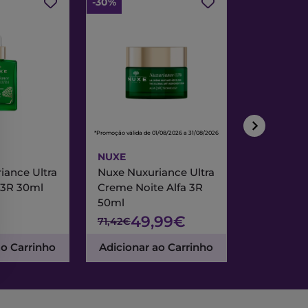
-30%
-30%
*Promoção válida de 01/08/2026 a 31/08/2026
*Promoção válida de
NUXE
NUXE
iance Ultra
Nuxe Nuxuriance Ultra
Nuxe Merve
 3R 30ml
Creme Noite Alfa 3R
Creme Exc
50ml
& Noite 7
49,99€
47
71,42€
67,95€
ao Carrinho
Adicionar ao Carrinho
Adicionar