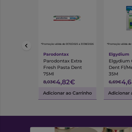
*Promoção válida de 01/10/2025 a 31/08/2026
*Promoção válida de 
Parodontax
Elgydium
Parodontax Extra
Elgydium C
Fresh Pasta Dent
Dent Fl/M
75Ml
35M
4,82€
4,
8,03€
6,69€
Adicionar ao Carrinho
Adicionar 