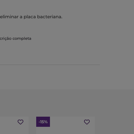
eliminar a placa bacteriana.
scrição completa
-15%
-15%