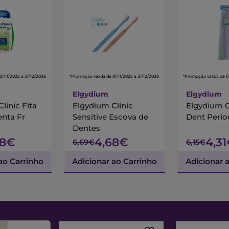
01/11/2025 a 31/12/2026
*Promoção válida de 01/11/2025 a 31/12/2026
*Promoção válida de 01
Elgydium
Elgydium
linic Fita
Elgydium Clinic
Elgydium C
enta Fr
Sensitive Escova de
Dent Perio
Dentes
68€
4,68€
4,3
6,69€
6,15€
ao Carrinho
Adicionar ao Carrinho
Adicionar 