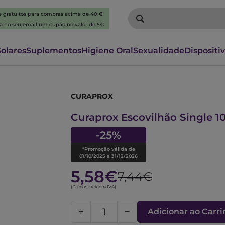
 e gratuitos para compras acima de 40 €
ba no seu email um cupão no valor de 5€
Solares
Suplementos
Higiene Oral
Sexualidade
Dispositi
CURAPROX
6225466
Curaprox Escovilhão Single 1
-25%
*Promoção válida de
01/10/2025 a 31/12/2026
5,58€
7,44€
(Preços incluem IVA)
Adicionar ao Carr