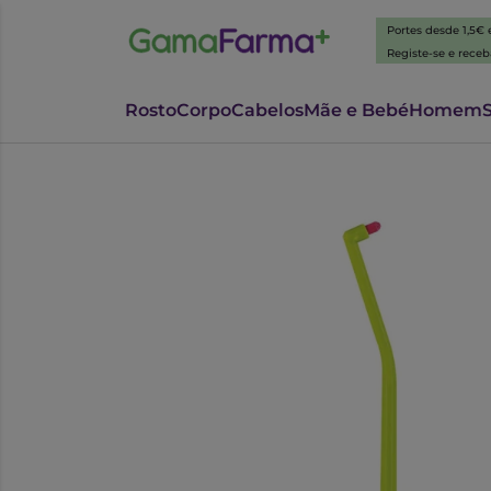
Portes desde 1,5€
Registe-se e rece
Rosto
Corpo
Cabelos
Mãe e Bebé
Homem