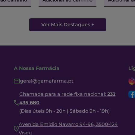
Ver Mais Destaques +
A Nossa Farmácia
Li
geral@gamafarma.pt
Chamada para a rede fixa nacional:
232
435 680
(Dias úteis 9h - 20h | Sábado 9h - 19h)
Avenida Emidio Navarro 94-96, 3500-124
Viseu