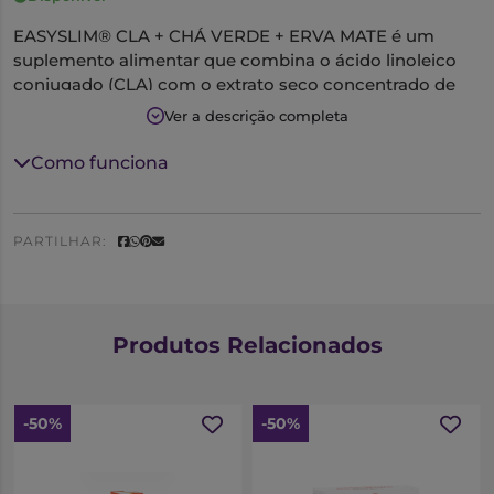
EASYSLIM® CLA + CHÁ VERDE + ERVA MATE é um
suplemento alimentar que combina o ácido linoleico
conjugado (CLA) com o extrato seco concentrado de
Chá verde (Camellia sinensis) e o extrato seco
Ver a descrição completa
concentrado de Erva mate (Ilex paraguariensis), em
associação com a vitamina E. Estes ingredientes atuam
Como funciona
de forma complementar otimizando vários processos
associados à acumulação de massa gorda corporal,
originando uma diminuição do número e tamanho dos
PARTILHAR:
adipócitos, o que se traduz numa diminuição da massa
gorda corporal e numa melhoria da silhueta.
Produtos Relacionados
-50%
-50%