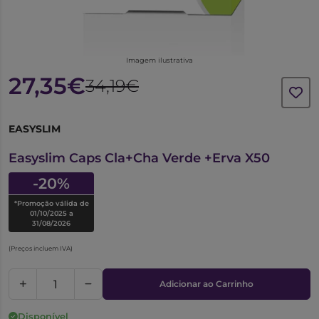
Imagem ilustrativa
27,35€
34,19€
EASYSLIM
7360800
Easyslim Caps Cla+Cha Verde +Erva X50
-20%
*Promoção válida de
01/10/2025 a
31/08/2026
(Preços incluem IVA)
Adicionar ao Carrinho
Disponível