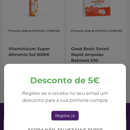
*Promoção válida de 01/10/2025 a 31/08/2026
*Promoção válida de 01/10/2025 a 31/08/2026
Vitaminicum Super
Good Brain Smart
Alimento Sol 500Ml
Rapid Ampolas
Bebiveis X30
9,61€
17,63€
19,21€
35,26€
Desconto de 5€
Adicionar ao Carrinho
Adicionar ao Carrinho
Registe-se e receba no seu email um
desconto para a sua primeira compra.
Registar já