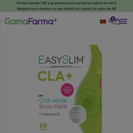
Portes desde 1,5€ e gratuitos para compras acima de 40 €
Registe-se e receba no seu email um cupão no valor de 5€
0