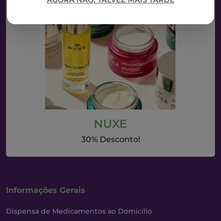
AGORA NÃO, TALVEZ MAIS TARDE
NUXE
30% Desconto!
Informações Gerais
Dispensa de Medicamentos ao Domicílio