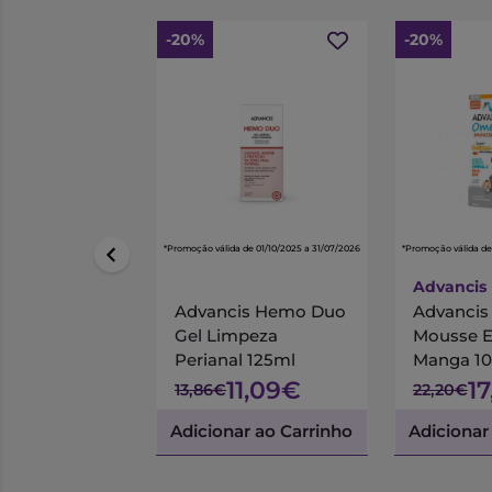
-20%
-20%
*Promoção válida de 01/10/2025 a 31/07/2026
*Promoção válida de
Advancis
Advancis Hemo Duo
Advanci
Gel Limpeza
Mousse 
Perianal 125ml
Manga 1
11,09€
1
13,86€
22,20€
Adicionar ao Carrinho
Adicionar