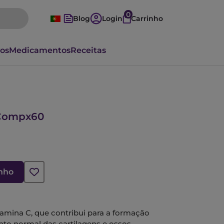
0
Blog
Login
Carrinho
vos
Medicamentos
Receitas
 Compx60
inho
amina C, que contribui para a formação
to normal das cartilagens e ossos.