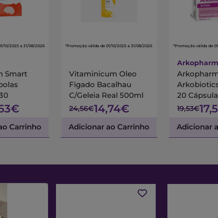
01/10/2025 a 31/08/2026
*Promoção válida de 01/10/2025 a 31/08/2026
*Promoção válida de 01
Arkophar
n Smart
Vitaminicum Oleo
Arkophar
polas
Figado Bacalhau
Arkobiotic
X30
C/Geleia Real 500ml
20 Cápsula
,63€
14,74€
17,
24,56€
19,53€
ao Carrinho
Adicionar ao Carrinho
Adicionar 