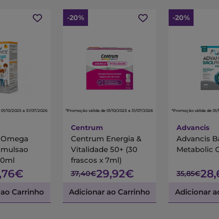
-20%
-20%
 01/10/2025 a 31/07/2026
*Promoção válida de 01/10/2025 a 31/07/2026
*Promoção válida de 01/
Centrum
Advancis
s Omega
Centrum Energia &
Advancis B
Emulsao
Vitalidade 50+ (30
Metabolic 
00ml
frascos x 7ml)
7,76€
29,92€
28
37,40€
35,85€
 ao Carrinho
Adicionar ao Carrinho
Adicionar a