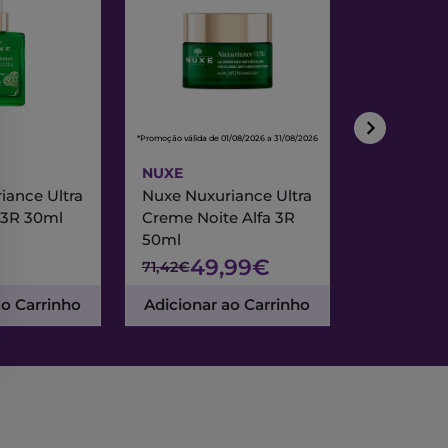
*Promoção válida de 01/08/2026 a 31/08/2026
*Promoção válida de
NUXE
NUXE
iance Ultra
Nuxe Nuxuriance Ultra
Nuxe Merve
 3R 30ml
Creme Noite Alfa 3R
Creme Exc
50ml
& Noite 7
49,99€
47
71,42€
67,95€
ao Carrinho
Adicionar ao Carrinho
Adicionar