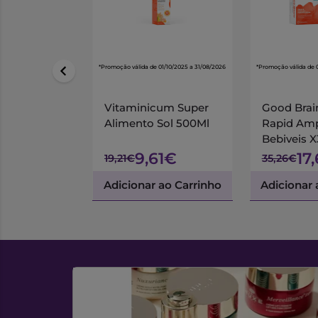
*Promoção válida de 01/10/2025 a 31/08/2026
*Promoção válida de 
Vitaminicum Super
Good Brai
Alimento Sol 500Ml
Rapid Am
Bebiveis 
9,61€
17
19,21€
35,26€
Adicionar ao Carrinho
Adicionar 