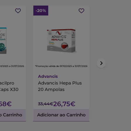
-20%
-15%
10/2025 a 31/07/2026
*Promoção válida de 01/10/2025 a 31/07/2026
*Promoção válida de 01/10/
Advancis
Centrum
acilpro
Advancis Hepa Plus
Centrum Mul
Caps X30
20 Ampolas
90 Comprimi
Revestidos
,68€
26,75€
45,
33,44€
53,45€
o Carrinho
Adicionar ao Carrinho
Adicionar ao 