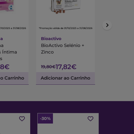
/10/2025 a 31/08/2026
*Promoção válida de 01/10/2025 a 31/08/2026
*Promoção válida de 01/
ma
Bioactivo
Farline
ma
BioActivo Selénio +
Farline Om
s Íntima
Zinco
Caps X60
s
58€
17,82€
8,6
19,80€
11,50€
ao Carrinho
Adicionar ao Carrinho
Adicionar a
-30%
-30%