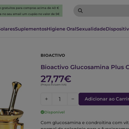
 e gratuitos para compras acima de 40 €
ba no seu email um cupão no valor de 5€
Solares
Suplementos
Higiene Oral
Sexualidade
Dispositi
BIOACTIVO
6356303
Bioactivo Glucosamina Plus
27,77€
(Preços incluem IVA)
Adicionar ao Carr
Disponível
Com glucosamina e condroitina com vit
normal de colagénio para o funcionamen