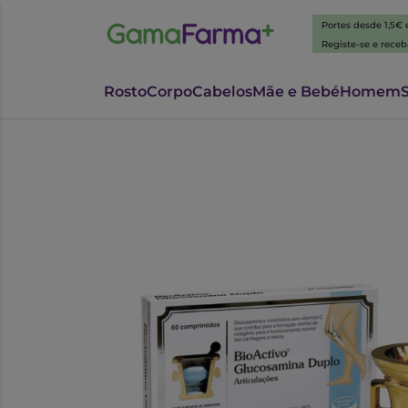
Portes desde 1,5€
Registe-se e rece
Rosto
Corpo
Cabelos
Mãe e Bebé
Homem