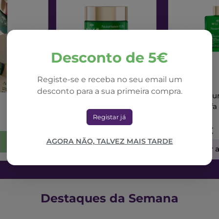
Desconto de 5€
Registe-se e receba no seu email um
NUXE
NUXE
desconto para a sua primeira compra.
Nuxe Nuxuriance Ultra
Nuxe Nuxur
Creme Dia Alfa 3R
Sérum Alfa
50ml
Registar já
71,42€
73,56€
AGORA NÃO, TALVEZ MAIS TARDE
Adicionar ao Carrinho
Adicionar 
Destaques da Semana