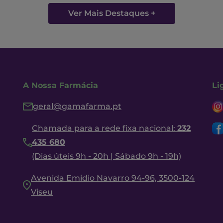
Ver Mais Destaques +
A Nossa Farmácia
Li
geral@gamafarma.pt
Chamada para a rede fixa nacional:
232
435 680
(Dias úteis 9h - 20h | Sábado 9h - 19h)
Avenida Emidio Navarro 94-96, 3500-124
Viseu