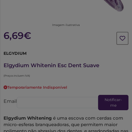
Imagem ilustrativa
6,69€
ELGYDIUM
6766170
Elgydium Whitenin Esc Dent Suave
(Preços incluem IVA)
Temporariamente Indisponível
Notificar-
Email
me
Elgydium Whitening
é uma escova com cerdas com
micro-esferas branqueadoras, que permitem maior
polimento não abrasivo dos dentes, e arredondadas nas