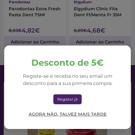
Parodontax
Elgydium
Parodontax Extra Fresh
Elgydium Clinic Fita
Pasta Dent 75Ml
Dent Fl/Menta Fr 35M
4,82€
4,68€
8,03€
6,69€
Adicionar ao Carrinho
Adicionar ao Carrinho
Desconto de 5€
Registe-se e receba no seu email um
desconto para a sua primeira compra.
Registar já
AGORA NÃO, TALVEZ MAIS TARDE