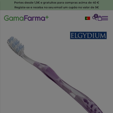
Portes desde 1,5€ e gratuitos para compras acima de 40 €
Registe-se e receba no seu email um cupão no valor de 5€
0