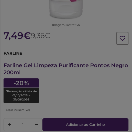
Imagem ilustrativa
7,49€
9,36€
FARLINE
6263095
Farline Gel Limpeza Purificante Pontos Negro
200ml
-20%
*Promoção válida de
01/10/2025 a
31/08/2026
(Preços incluem IVA)
Adicionar ao Carrinho