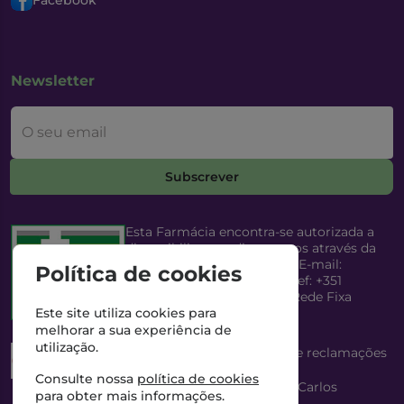
Facebook
Newsletter
O seu email
Subscrever
Esta Farmácia encontra-se autorizada a
disponibilizar medicamentos através da
Internet, pelo Infarmed, I.P. E-mail:
Política de cookies
infarmed@infarmed.pt
| Telef: +351
217987100 (Chamada para Rede Fixa
Nacional)
Este site utiliza cookies para
melhorar a sua experiência de
utilização.
Esta Farmácia dispõe de livro de reclamações
eletrónico
Consulte nossa
política de cookies
Director Técnico e Proprietário: António Carlos
para obter mais informações.
Saraiva Cabral Costa