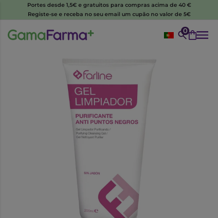
Portes desde 1,5€ e gratuitos para compras acima de 40 €
Registe-se e receba no seu email um cupão no valor de 5€
0