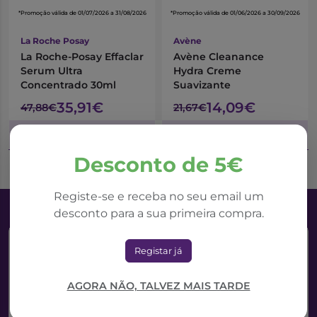
*Promoção válida de 01/07/2026 a 31/08/2026
*Promoção válida de 01/06/2026 a 30/09/2026
La Roche Posay
Avène
La Roche-Posay Effaclar
Avène Cleanance
Serum Ultra
Hydra Creme
Concentrado 30ml
Suavizante
35,91€
14,09€
47,88€
21,67€
Adicionar ao Carrinho
Adicionar ao Carrinho
Desconto de 5€
Registe-se e receba no seu email um
desconto para a sua primeira compra.
Registar já
AGORA NÃO, TALVEZ MAIS TARDE