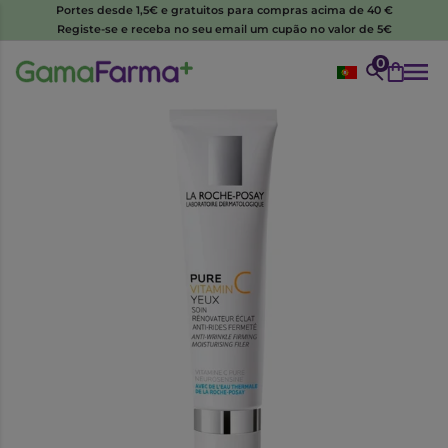
Portes desde 1,5€ e gratuitos para compras acima de 40 €
Registe-se e receba no seu email um cupão no valor de 5€
0