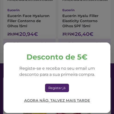
*Promoção válida de 01/07/2026 a 31/08/2026
*Promoção válida de 01/07/2026 a 31/08/2026
Eucerin
Eucerin
Eucerin Face Hyaluron
Eucerin Hyalu Filler
Filler Contorno de
Elasticity Contorno
Olhos 15ml
Olhos SPF 15ml
20,94€
26,40€
29,91€
37,72€
Adicionar ao Carrinho
Adicionar ao Carrinho
Desconto de 5€
Registe-se e receba no seu email um
desconto para a sua primeira compra.
Registar já
AGORA NÃO, TALVEZ MAIS TARDE