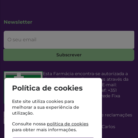
Newsletter
O seu email
Subscrever
Esta Farmácia encontra-se autorizada a
disponibilizar medicamentos através da
Internet, pelo Infarmed, I.P. E-mail:
Política de cookies
infarmed@infarmed.pt
| Telef: +351
217987100 (Chamada para Rede Fixa
Nacional)
Este site utiliza cookies para
melhorar a sua experiência de
utilização.
Esta Farmácia dispõe de livro de reclamações
eletrónico
Consulte nossa
política de cookies
Director Técnico e Proprietário: António Carlos
para obter mais informações.
Saraiva Cabral Costa