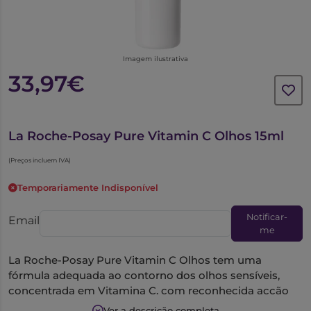
Imagem ilustrativa
33,97€
6343335
La Roche-Posay Pure Vitamin C Olhos 15ml
(Preços incluem IVA)
Temporariamente Indisponível
Notificar-
Email
me
La Roche-Posay Pure Vitamin C Olhos tem uma
fórmula adequada ao contorno dos olhos sensíveis,
concentrada em Vitamina C, com reconhecida acção
no antienvelhecimento pela sua eficácia na
Ver a descrição completa