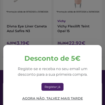
*Promoção válida de 01/10/2025 a 31/08/2026
*Promoção válida de 01/07/2026 a 30/09/2026
Vichy
Divna Eye Liner Caneta
Vichy Flexilift Teint
Azul Safira N3
Opal 15
3,19€
22,92€
6,37€
35,26€
Adicionar ao Carrinho
Adicionar ao Carrinho
Desconto de 5€
Registe-se e receba no seu email um
desconto para a sua primeira compra.
Registar já
AGORA NÃO, TALVEZ MAIS TARDE