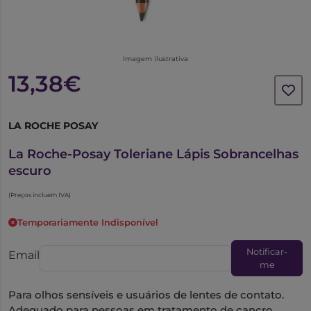
Imagem ilustrativa
13,38€
LA ROCHE POSAY
1018879
La Roche-Posay Toleriane Lápis Sobrancelhas
escuro
(Preços incluem IVA)
Temporariamente Indisponível
Notificar-
Email
me
Para olhos sensíveis e usuários de lentes de contato.
Adequado para pessoas em tratamento de cancro.