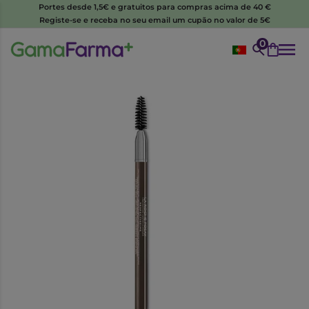
Portes desde 1,5€ e gratuitos para compras acima de 40 €
Registe-se e receba no seu email um cupão no valor de 5€
0