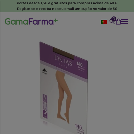
Portes desde 1,5€ e gratuitos para compras acima de 40 €
Registe-se e receba no seu email um cupão no valor de 5€
0