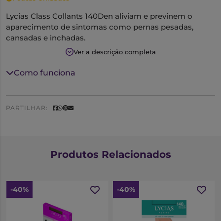
Lycias Class Collants 140Den aliviam e previnem o
aparecimento de sintomas como pernas pesadas,
cansadas e inchadas.
São feitos de uma malha lisa, fina, com costuras planas
Ver a descrição completa
e invisíveis.
Compressão: 19 mmHg
Como funciona
Densidade: 140 Den
Tamanho: 2
Cor: nude
PARTILHAR:
Produtos Relacionados
-40%
-40%