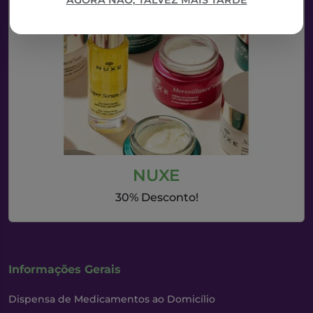
AGORA NÃO, TALVEZ MAIS TARDE
NUXE
30% Desconto!
Informações Gerais
Dispensa de Medicamentos ao Domicílio