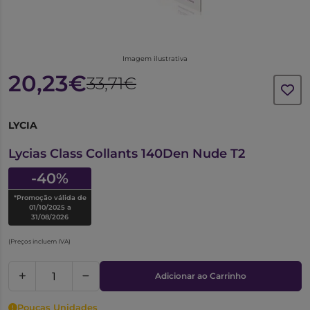
Imagem ilustrativa
20,23€
33,71€
LYCIA
6222968
Lycias Class Collants 140Den Nude T2
-40%
*Promoção válida de
01/10/2025 a
31/08/2026
(Preços incluem IVA)
Adicionar ao Carrinho
Poucas Unidades