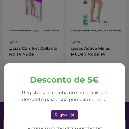
*Promoção válida de 01/10/2025 a 31/08/2026
*Promoção válida de 01/10/2025 a 31/08/2026
Lycia
Lycia
Lycias Comfort Collants
Lycias Active Meias
140 T4 Nude
140Den Nude T4
24,08€
15,73€
40,13€
26,22€
Desconto de 5€
Adicionar ao Carrinho
Adicionar ao Carrinho
Registe-se e receba no seu email um
desconto para a sua primeira compra.
Registar já