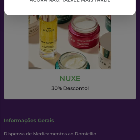
AGORA NÃO, TALVEZ MAIS TARDE
NUXE
30% Desconto!
Informações Gerais
Dispensa de Medicamentos ao Domicílio