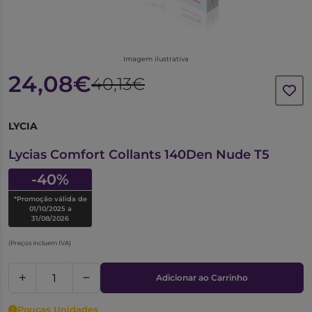
Imagem ilustrativa
24,08€
40,13€
LYCIA
6089227
Lycias Comfort Collants 140Den Nude T5
-40%
*Promoção válida de
01/10/2025 a
31/08/2026
(Preços incluem IVA)
Adicionar ao Carrinho
Poucas Unidades