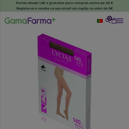
Portes desde 1,5€ e gratuitos para compras acima de 40 €
Registe-se e receba no seu email um cupão no valor de 5€
0