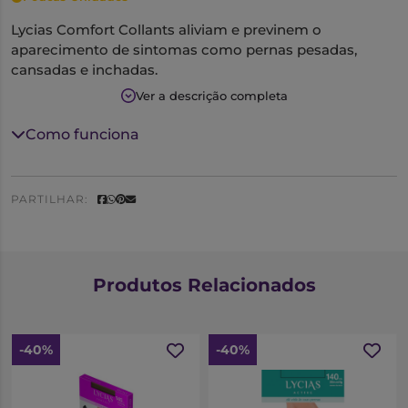
Lycias Comfort Collants aliviam e previnem o
aparecimento de sintomas como pernas pesadas,
cansadas e inchadas.
Compressão: 20 mmHg
Ver a descrição completa
Densidade: 140 Den
Tamanho: 5
Como funciona
Cor: nude
PARTILHAR:
Produtos Relacionados
-40%
-40%