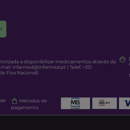
r
torizada a disponibilizar medicamentos através da
-mail:
infarmed@infarmed.pt
| Telef: +351
e Fixa Nacional)
 de
Métodos de
pagamento