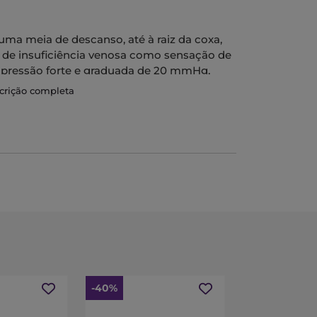
ma meia de descanso, até à raiz da coxa,
 de insuficiência venosa como sensação de
pressão forte e graduada de 20 mmHg,
se ajusta à curvatura da perna, em malha
scrição completa
 renda, são extremamente confortáveis e
-40%
-50%