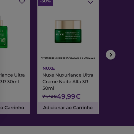
-30%
-30%
*Promoção válida de 01/08/2026 a 31/08/2026
*Promoção válida de
NUXE
NUXE
iance Ultra
Nuxe Nuxuriance Ultra
Nuxe Merve
 3R 30ml
Creme Noite Alfa 3R
Creme Exc
50ml
& Noite 7
49,99€
47
71,42€
67,95€
ao Carrinho
Adicionar ao Carrinho
Adicionar