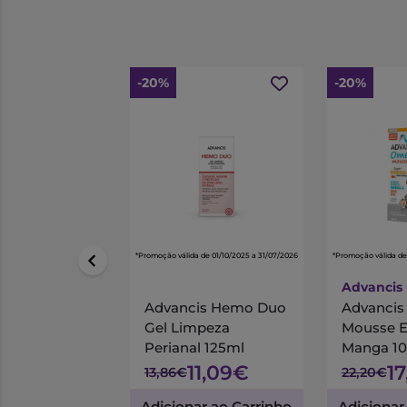
-20%
-20%
*Promoção válida de 01/10/2025 a 31/07/2026
*Promoção válida de
Advancis
Advancis Hemo Duo
Advanci
Gel Limpeza
Mousse 
Perianal 125ml
Manga 1
11,09€
1
13,86€
22,20€
Adicionar ao Carrinho
Adicionar