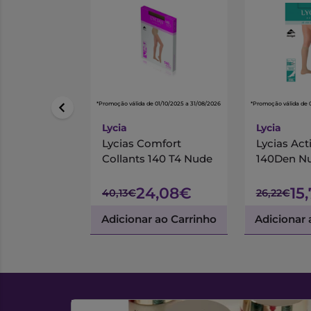
*Promoção válida de 01/10/2025 a 31/08/2026
*Promoção válida de 
Lycia
Lycia
Lycias Comfort
Lycias Act
Collants 140 T4 Nude
140Den N
24,08€
15
40,13€
26,22€
Adicionar ao Carrinho
Adicionar 