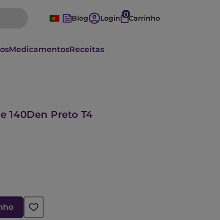
0
Blog
Login
Carrinho
vos
Medicamentos
Receitas
ce 140Den Preto T4
inho