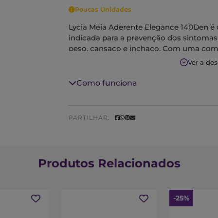
Poucas Unidades
Lycia Meia Aderente Elegance 140Den é u
indicada para a prevenção dos sintomas
peso, cansaço e inchaço. Com uma com
com formato especial que acompanha e 
Ver a de
de rede e com aplicação em silicone na
modernas.
Como funciona
PARTILHAR:
Produtos Relacionados
-25%