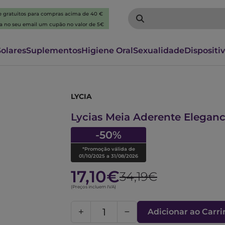
 e gratuitos para compras acima de 40 €
ba no seu email um cupão no valor de 5€
Solares
Suplementos
Higiene Oral
Sexualidade
Dispositi
LYCIA
6089383
Lycias Meia Aderente Elegan
-50%
*Promoção válida de
01/10/2025 a 31/08/2026
17,10€
34,19€
(Preços incluem IVA)
Adicionar ao Carr