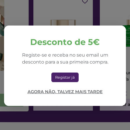
Desconto de 5€
Registe-se e receba no seu email um
desconto para a sua primeira compra.
NUXE
NUXE
Nuxe Nuxuriance Ultra
Nuxe Nuxur
Registar já
Creme Dia Alfa 3R
Sérum Alfa
50ml
AGORA NÃO, TALVEZ MAIS TARDE
71,42€
73,56€
Adicionar ao Carrinho
Adicionar 