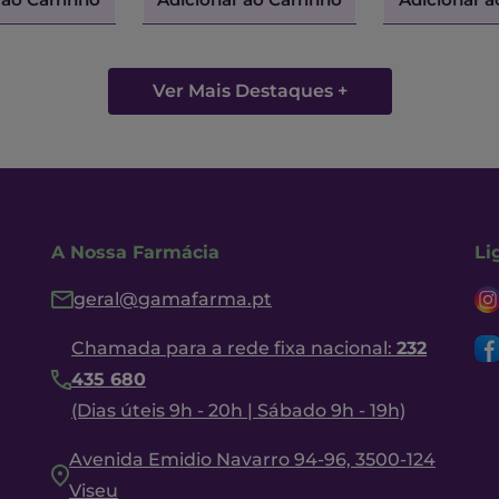
Ver Mais Destaques +
A Nossa Farmácia
Li
geral@gamafarma.pt
Chamada para a rede fixa nacional:
232
435 680
(Dias úteis 9h - 20h | Sábado 9h - 19h)
Avenida Emidio Navarro 94-96, 3500-124
Viseu