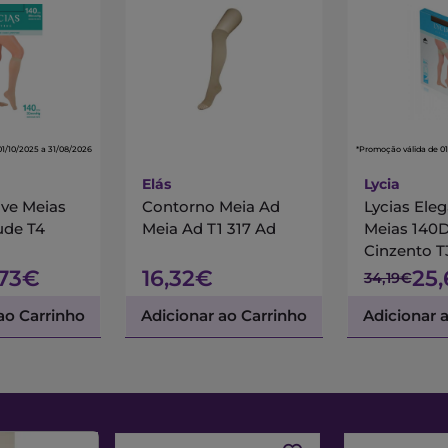
01/10/2025 a 31/08/2026
*Promoção válida de 01
Elás
Lycia
ive Meias
Contorno Meia Ad
Lycias Ele
ude T4
Meia Ad T1 317 Ad
Meias 140
Cinzento T
,73€
16,32€
25
34,19€
ao Carrinho
Adicionar ao Carrinho
Adicionar 