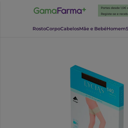
Portes desde 1,5€
Registe-se e rece
Rosto
Corpo
Cabelos
Mãe e Bebé
Homem