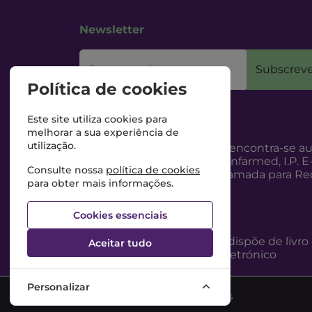
Newsletter
O seu email
Subscreve
Política de cookies
Este site utiliza cookies para
melhorar a sua experiência de
utilização.
Esta Farmácia encontra-se au
Internet, pelo Infarmed, I.P. E
Consulte nossa
política de cookies
217987100 (Chamada para Red
para obter mais informações.
Cookies essenciais
Esta Farmácia dispõe de livro
Aceitar tudo
reclamações eletrónico
Personalizar
©2026 Todos os direitos reservados