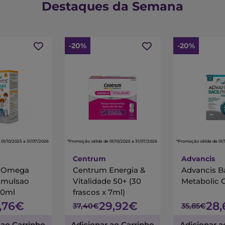
Destaques da Semana
-20%
-20%
 01/10/2025 a 31/07/2026
*Promoção válida de 01/10/2025 a 31/07/2026
*Promoção válida de 01/
Centrum
Advancis
s Omega
Centrum Energia &
Advancis B
Emulsao
Vitalidade 50+ (30
Metabolic 
00ml
frascos x 7ml)
7,76€
29,92€
28
37,40€
35,85€
 ao Carrinho
Adicionar ao Carrinho
Adicionar a