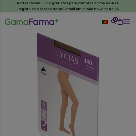
Portes desde 1,5€ e gratuitos para compras acima de 40 €
Registe-se e receba no seu email um cupão no valor de 5€
0