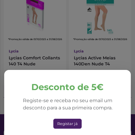
*Promoção válida de 01/10/2025 a 31/08/2026
*Promoção válida de 01/10/2025 a 31/08/2026
Lycia
Lycia
Lycias Comfort Collants
Lycias Active Meias
140 T4 Nude
140Den Nude T4
24,08€
15,73€
40,13€
26,22€
Desconto de 5€
Adicionar ao Carrinho
Adicionar ao Carrinho
Registe-se e receba no seu email um
desconto para a sua primeira compra.
Registar já