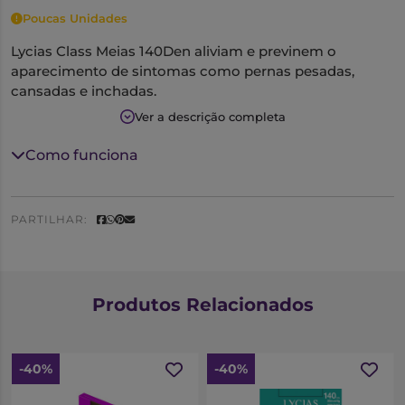
Poucas Unidades
Lycias Class Meias 140Den aliviam e previnem o
aparecimento de sintomas como pernas pesadas,
cansadas e inchadas.
São feitas de uma malha de rede resistente, elegante e
Ver a descrição completa
leve
Compressão: 20 mmHg
Como funciona
Densidade: 140 Den
Tamanho: 3
Cor: moka
PARTILHAR:
Produtos Relacionados
-40%
-40%