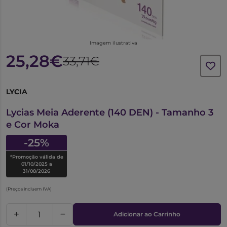
Imagem ilustrativa
25,28€
33,71€
LYCIA
6318675
Lycias Meia Aderente (140 DEN) - Tamanho 3
e Cor Moka
-25%
*Promoção válida de
01/10/2025 a
31/08/2026
(Preços incluem IVA)
Adicionar ao Carrinho