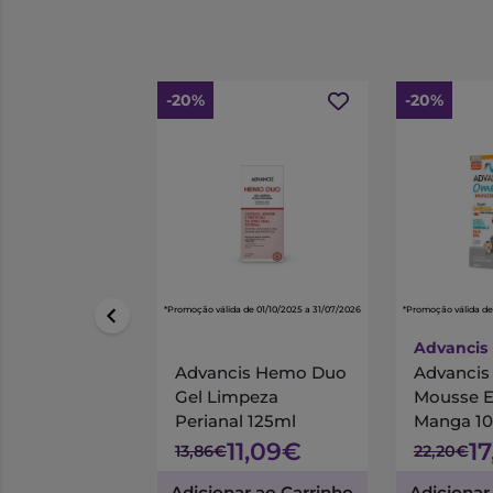
-20%
-20%
*Promoção válida de 01/10/2025 a 31/07/2026
*Promoção válida de
Advancis
Advancis Hemo Duo
Advanci
Gel Limpeza
Mousse 
Perianal 125ml
Manga 1
11,09€
1
13,86€
22,20€
Adicionar ao Carrinho
Adicionar