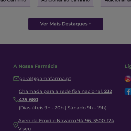
Ver Mais Destaques +
A Nossa Farmácia
Li
geral@gamafarma.pt
Chamada para a rede fixa nacional:
232
435 680
(Dias úteis 9h - 20h | Sábado 9h - 19h)
Avenida Emidio Navarro 94-96, 3500-124
Viseu