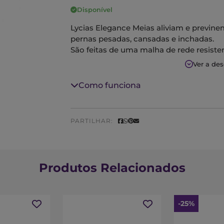
Disponível
Lycias Elegance Meias aliviam e previ
pernas pesadas, cansadas e inchadas.
São feitas de uma malha de rede resisten
Compressão: 20 mmHg
Ver a de
Densidade: 140 Den
Tamanho: 3
Como funciona
Cor: mel
PARTILHAR:
Produtos Relacionados
-25%