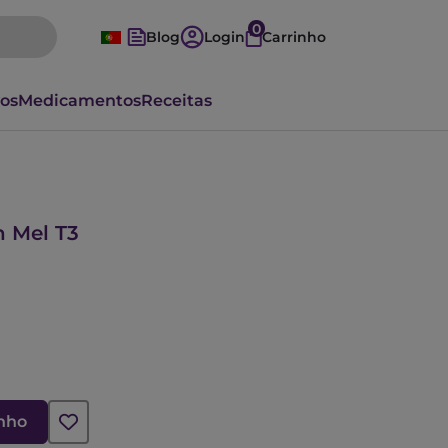
0
Blog
Login
Carrinho
vos
Medicamentos
Receitas
n Mel T3
inho