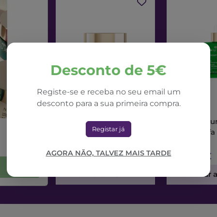
Desconto de 5€
Registe-se e receba no seu email um
desconto para a sua primeira compra.
NUXE
NUXE
Nuxe Nuxuriance Ultra
Nuxe Nuxur
Registar já
Creme Dia Alfa 3R
Sérum Alfa
50ml
AGORA NÃO, TALVEZ MAIS TARDE
71,42€
73,56€
Adicionar ao Carrinho
Adicionar 