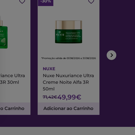
-30%
-30%
*Promoção válida de 01/08/2026 a 31/08/2026
*Promoção válida de
NUXE
NUXE
iance Ultra
Nuxe Nuxuriance Ultra
Nuxe Merve
 3R 30ml
Creme Noite Alfa 3R
Creme Exc
50ml
& Noite 7
49,99€
47
71,42€
67,95€
ao Carrinho
Adicionar ao Carrinho
Adicionar