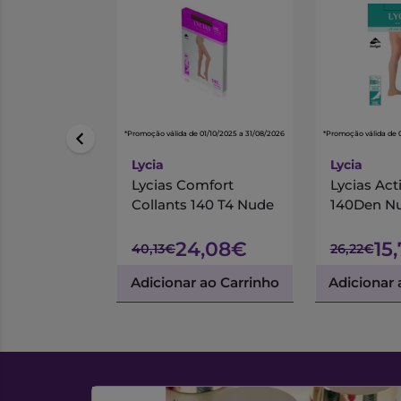
*Promoção válida de 01/10/2025 a 31/08/2026
*Promoção válida de 
Lycia
Lycia
Lycias Comfort
Lycias Act
Collants 140 T4 Nude
140Den N
24,08€
15
40,13€
26,22€
Adicionar ao Carrinho
Adicionar 