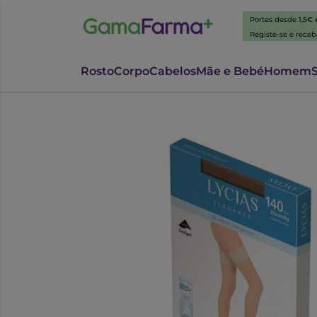
Portes desde 1,5€
Registe-se e rece
Rosto
Corpo
Cabelos
Mãe e Bebé
Homem