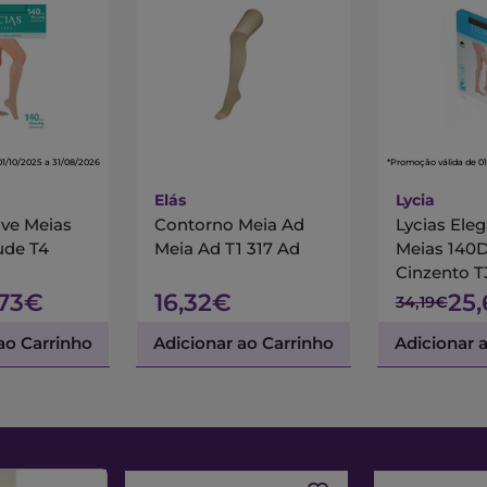
01/10/2025 a 31/08/2026
*Promoção válida de 01
Elás
Lycia
ive Meias
Contorno Meia Ad
Lycias Ele
ude T4
Meia Ad T1 317 Ad
Meias 140
Cinzento T
,73€
16,32€
25
34,19€
ao Carrinho
Adicionar ao Carrinho
Adicionar 