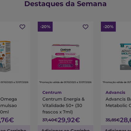
Destaques da Semana
-20%
-20%
 01/10/2025 a 31/07/2026
*Promoção válida de 01/10/2025 a 31/07/2026
*Promoção válida de 01/
Centrum
Advancis
s Omega
Centrum Energia &
Advancis B
Emulsao
Vitalidade 50+ (30
Metabolic 
00ml
frascos x 7ml)
7,76€
29,92€
28
37,40€
35,85€
 ao Carrinho
Adicionar ao Carrinho
Adicionar a