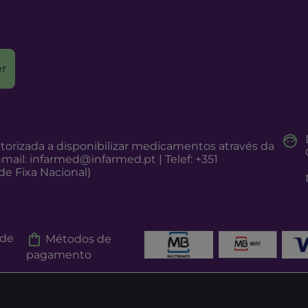
r
torizada a disponibilizar medicamentos através da
-mail:
infarmed@infarmed.pt
| Telef: +351
e Fixa Nacional)
 de
Métodos de
pagamento