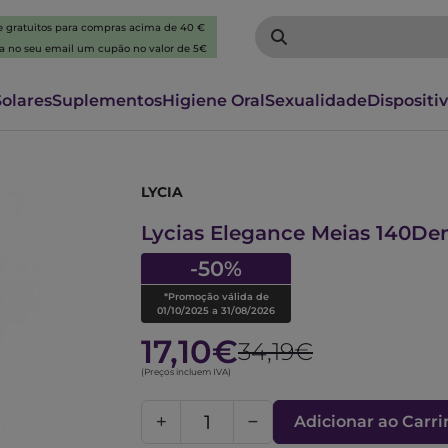
 e gratuitos para compras acima de 40 €
ba no seu email um cupão no valor de 5€
Solares
Suplementos
Higiene Oral
Sexualidade
Dispositi
LYCIA
6098301
Lycias Elegance Meias 140De
-50%
*Promoção válida de
01/10/2025 a 31/08/2026
17,10€
34,19€
(Preços incluem IVA)
Adicionar ao Carr