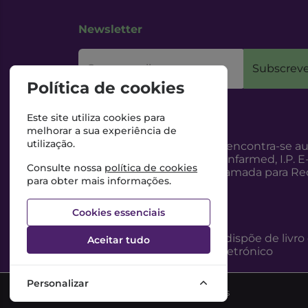
Newsletter
O seu email
Subscreve
Política de cookies
Este site utiliza cookies para
melhorar a sua experiência de
utilização.
Esta Farmácia encontra-se au
Internet, pelo Infarmed, I.P. E
Consulte nossa
política de cookies
217987100 (Chamada para Red
para obter mais informações.
Cookies essenciais
Esta Farmácia dispõe de livro
Aceitar tudo
reclamações eletrónico
Personalizar
©2026 Todos os direitos reservados